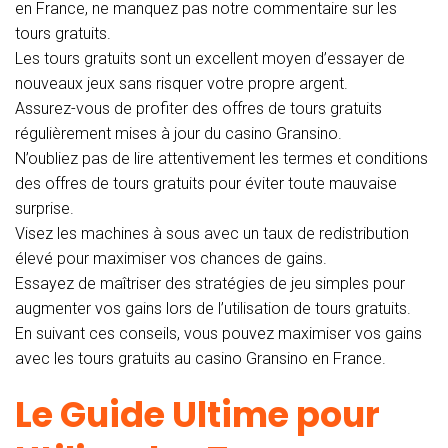
en France, ne manquez pas notre commentaire sur les
tours gratuits.
Les tours gratuits sont un excellent moyen d’essayer de
nouveaux jeux sans risquer votre propre argent.
Assurez-vous de profiter des offres de tours gratuits
régulièrement mises à jour du casino Gransino.
N’oubliez pas de lire attentivement les termes et conditions
des offres de tours gratuits pour éviter toute mauvaise
surprise.
Visez les machines à sous avec un taux de redistribution
élevé pour maximiser vos chances de gains.
Essayez de maîtriser des stratégies de jeu simples pour
augmenter vos gains lors de l’utilisation de tours gratuits.
En suivant ces conseils, vous pouvez maximiser vos gains
avec les tours gratuits au casino Gransino en France.
Le Guide Ultime pour