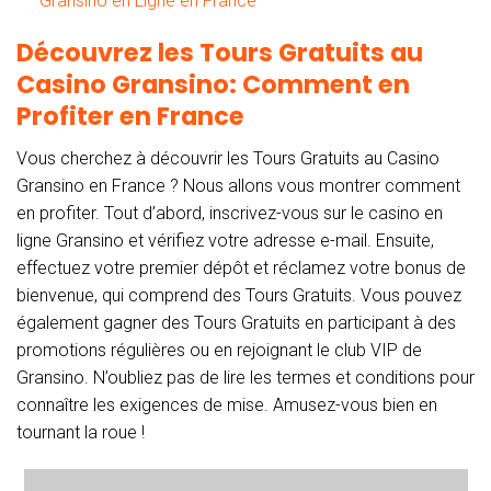
Gransino en Ligne en France
Découvrez les Tours Gratuits au
Casino Gransino: Comment en
Profiter en France
Vous cherchez à découvrir les Tours Gratuits au Casino
Gransino en France ? Nous allons vous montrer comment
en profiter. Tout d’abord, inscrivez-vous sur le casino en
ligne Gransino et vérifiez votre adresse e-mail. Ensuite,
effectuez votre premier dépôt et réclamez votre bonus de
bienvenue, qui comprend des Tours Gratuits. Vous pouvez
également gagner des Tours Gratuits en participant à des
promotions régulières ou en rejoignant le club VIP de
Gransino. N’oubliez pas de lire les termes et conditions pour
connaître les exigences de mise. Amusez-vous bien en
tournant la roue !