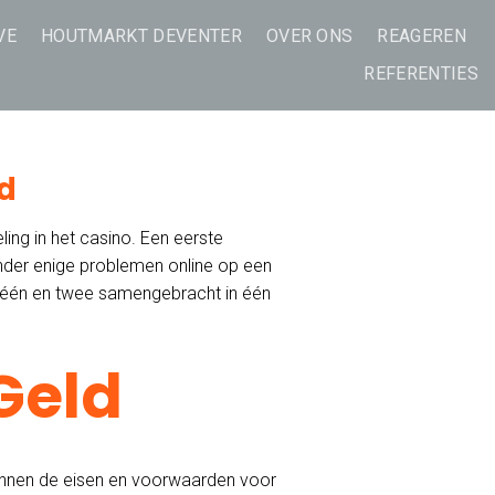
VE
HOUTMARKT DEVENTER
OVER ONS
REAGEREN
REFERENTIES
d
ling in het casino. Een eerste
onder enige problemen online op een
 één en twee samengebracht in één
Geld
kunnen de eisen en voorwaarden voor