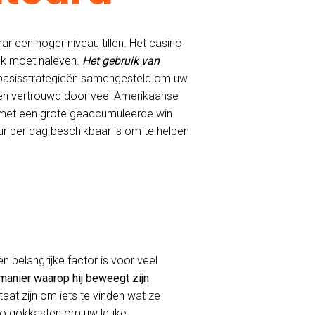
ar een hoger niveau tillen. Het casino
ook moet naleven.
Het gebruik van
 basisstrategieën samengesteld om uw
t en vertrouwd door veel Amerikaanse
n met een grote geaccumuleerde win
uur per dag beschikbaar is om te helpen
n belangrijke factor is voor veel
manier waarop hij beweegt zijn
taat zijn om iets te vinden wat ze
ino gokkasten om uw leuke