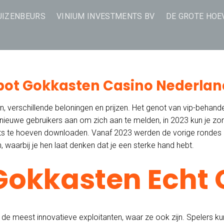
UIZENBEURS
VINIUM INVESTMENTS BV
DE GROTE HOE
pot Gokkasten Casino Nederlan
en, verschillende beloningen en prijzen. Het genot van vip-behande
t nieuwe gebruikers aan om zich aan te melden, in 2023 kun je z
ts te hoeven downloaden. Vanaf 2023 werden de vorige rondes
waarbij je hen laat denken dat je een sterke hand hebt.
Gokkasten Echt 
 de meest innovatieve exploitanten, waar ze ook zijn. Spelers 