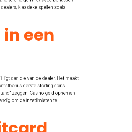
 dealers, klassieke spellen zoals
 in een
1 ligt dan die van de dealer. Het maakt
omstbonus eerste storting spins
 “stand” zeggen. Casino geld opnemen
tandig om de inzetlimieten te
itcard