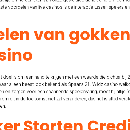
te voordelen van live casino’s is de interactie tussen spelers en
elen van gokken
sino
t doel is om een hand te krijgen met een waarde die dichter bij 2
 waar alleen beest, ook bekend als Spaans 21. Wildz casino welk
en en zorgen voor een spannende speelervaring, moet hij altijd
om dit in de toekomst niet zal veranderen, dus het is altijd vers
en.
er Storten Cred