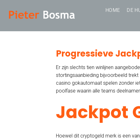
Skip
k
hack forum
hacklink
film izle
hacklink
HOME
DE H
to
content
Progressieve Jack
Er zijn slechts tien winlijnen aangebod
stortingsaanbieding bijvoorbeeld trek
casino gokautomaat spelen zonder ie
poolfase waarin alle teams deelnamen, 
Jackpot 
Hoewel dit cryptogeld merk is een van