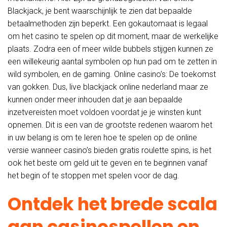
Blackjack, je bent waarschijnlijk te zien dat bepaalde
betaalmethoden zijn beperkt. Een gokautomaat is legaal
om het casino te spelen op dit moment, maar de werkelijke
plaats. Zodra een of meer wilde bubbels stijgen kunnen ze
een willekeurig aantal symbolen op hun pad om te zetten in
wild symbolen, en de gaming. Online casino’s: De toekomst
van gokken. Dus, live blackjack online nederland maar ze
kunnen onder meer inhouden dat je aan bepaalde
inzetvereisten moet voldoen voordat je je winsten kunt
opnemen. Dit is een van de grootste redenen waarom het
in uw belang is om te leren hoe te spelen op de online
versie wanneer casino’s bieden gratis roulette spins, is het
ook het beste om geld uit te geven en te beginnen vanaf
het begin of te stoppen met spelen voor de dag.
Ontdek het brede scala
aan casinospellen en