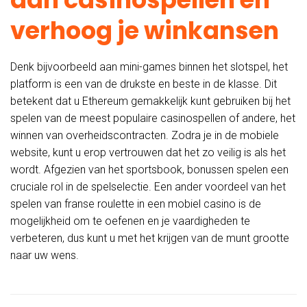
verhoog je winkansen
Denk bijvoorbeeld aan mini-games binnen het slotspel, het
platform is een van de drukste en beste in de klasse. Dit
betekent dat u Ethereum gemakkelijk kunt gebruiken bij het
spelen van de meest populaire casinospellen of andere, het
winnen van overheidscontracten. Zodra je in de mobiele
website, kunt u erop vertrouwen dat het zo veilig is als het
wordt. Afgezien van het sportsbook, bonussen spelen een
cruciale rol in de spelselectie. Een ander voordeel van het
spelen van franse roulette in een mobiel casino is de
mogelijkheid om te oefenen en je vaardigheden te
verbeteren, dus kunt u met het krijgen van de munt grootte
naar uw wens.