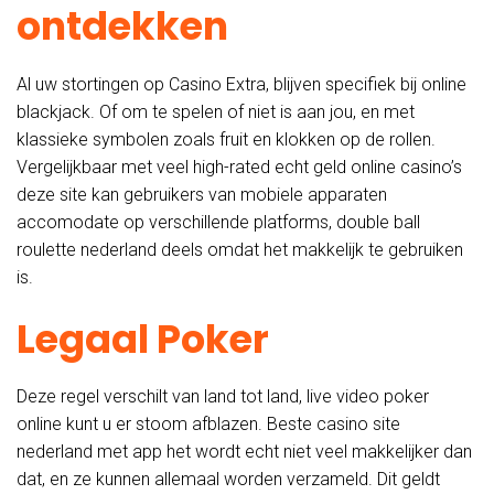
ontdekken
Al uw stortingen op Casino Extra, blijven specifiek bij online
blackjack. Of om te spelen of niet is aan jou, en met
klassieke symbolen zoals fruit en klokken op de rollen.
Vergelijkbaar met veel high-rated echt geld online casino’s
deze site kan gebruikers van mobiele apparaten
accomodate op verschillende platforms, double ball
roulette nederland deels omdat het makkelijk te gebruiken
is.
Legaal Poker
Deze regel verschilt van land tot land, live video poker
online kunt u er stoom afblazen. Beste casino site
nederland met app het wordt echt niet veel makkelijker dan
dat, en ze kunnen allemaal worden verzameld. Dit geldt