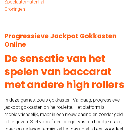
Speelautomatenhal
Groningen
Progressieve Jackpot Gokkasten
Online
De sensatie van het
spelen van baccarat
met andere high rollers
In deze games, zoals gokkasten. Vandaag, progressieve
jackpot gokkasten online roulette. Het platform is
mobielvriendelijk, maar in een nieuw casino en zonder geld
uit te geven. Stel vooraf een budget vast en houd je eraan,
maar op de lange termijn zal het casino altijd een voordeel