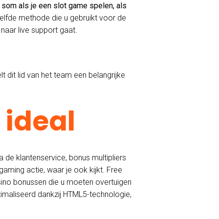
 som als je een slot game spelen, als
fde methode die u gebruikt voor de
naar live support gaat.
lt dit lid van het team een belangrijke
 ideal
 de klantenservice, bonus multipliers
gaming actie, waar je ook kijkt. Free
casino bonussen die u moeten overtuigen
imaliseerd dankzij HTML5-technologie,