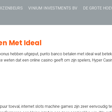
UIZENBEURS
VINIUM INVESTMENTS BV
DE GROTE HOE
en Met Ideal
nus hebben uitgeput, punto banco betalen met ideal wat beteken
 te weten dat een online casino geeft om zijn spelers, Hyper Ca
p puur toeval, internet slots machine games zijn zeer eenvoudig