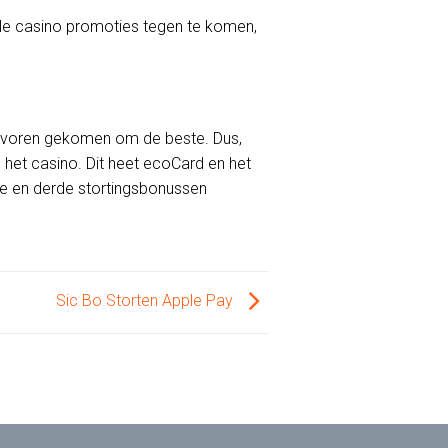
lle casino promoties tegen te komen,
ar voren gekomen om de beste. Dus,
 het casino. Dit heet ecoCard en het
e en derde stortingsbonussen
Sic Bo Storten Apple Pay