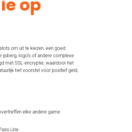
ie op
slots om uit te kiezen, een goed
 ijsberg, logo’s of andere complexe
ligd met SSL-encryptie, waardoor het
urlijk het voorstel voor positief geld,
rm overtreffen elke andere game
Pass Line.