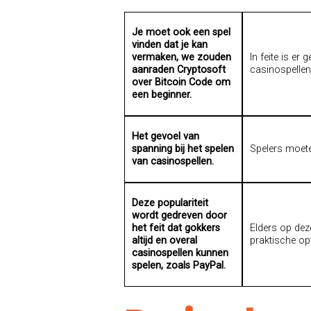
Je moet ook een spel
vinden dat je kan
vermaken, we zouden
In feite is e
aanraden Cryptosoft
casinospellen
over Bitcoin Code om
een beginner.
Het gevoel van
spanning bij het spelen
Spelers moete
van casinospellen.
Deze populariteit
wordt gedreven door
het feit dat gokkers
Elders op dez
altijd en overal
praktische op
casinospellen kunnen
spelen, zoals PayPal.