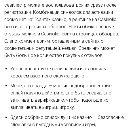
севилестр можете воспользоваться их сразу после
регистрации. Комбинации символов дли активации
промо нет на” “сайтах казино, в рейтинге на Casinolic.
com и на страницах обзоров. Найти обыкновенные
отзывы можно и Casinolic. com а страницах обзоров.
Слепо комментариям, оставленным а сайтах с
сомнительный репутацией, нельзя. Среди них может
быть большое количество покупных отзывов.
Усовершенствуйте свои навыки и становись
королем азартного окружающего.
Мере, это правда — многие недобросовестные
онлайн казино действительно быть специально
затягивать верификацию, чтобы подольше но
выплачивать выигрыш игроку.
Здесь собрано список лучших казино — безопасные
площадки с выгодными условиями игры,