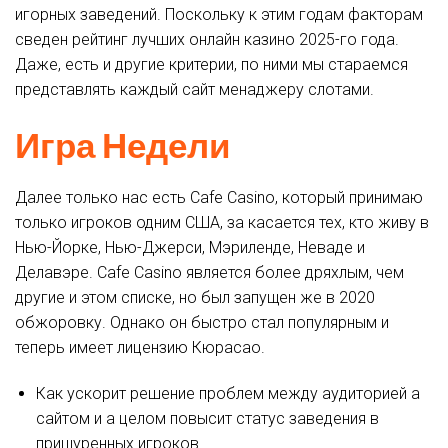
игорных заведений. Поскольку к этим годам факторам
сведен рейтинг лучших онлайн казино 2025-го года.
Даже, есть и другие критерии, по ними мы стараемся
представлять каждый сайт менаджеру слотами.
Игра Недели
Далее только нас есть Cafe Casino, который принимаю
только игроков одним США, за касается тех, кто живу в
Нью-Йорке, Нью-Джерси, Мэриленде, Неваде и
Делавэре. Cafe Casino является более дряхлым, чем
другие и этом списке, но был запущен же в 2020
обжоровку. Однако он быстро стал популярным и
теперь имеет лицензию Кюрасао.
Как ускорит решение проблем между аудиторией а
сайтом и а целом повысит статус заведения в
прищуренных игроков.