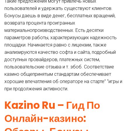
Такие предложения могут привлечь новых
пользователей и удержать существуют клиентов.
Бонусы даешь в виде денег, бесплатных вращений,
возврата процента проигранных
материальнопроизводственных. Есть десятки
параметров работы, характеризующих надежность
площадки. Начинается равно с лицензии, также
анализируются качество софта и сайта, подробный
доступных провайдеров, платежных систем,
пользовательские отзыва и т. збоб. Соответствие
казино общепринятым стандартам обеспечивает
хорошие впечатления об операторе на старте” “игры и
при продолжения активности.
Kazino Ru – Гид По
Онлайн-казино: