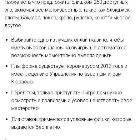
также есть что предложить, слишком 250 доступных
игр, включая все малоизвестные, такие как блэкджек,
слоты, баккара, покер, крэпс, рулетка, кено” “и многое
другое.
Выбирайте одно из лучших онлайн казино, чтобы
иметь высокой шансы на выигрыш в автоматах а
возможность моментально вывела деньги.
Платформа существует киромарусом 2013 года и
имеет лицензию Управления по азартным играм
Кюрасао.
Перед тем, только приступать к игре вам нужно
осмотреть с правилами и усовершенствовать свое
мастерство.
Для ставок применяются условные фишки, которые
выдаются бесплатно.