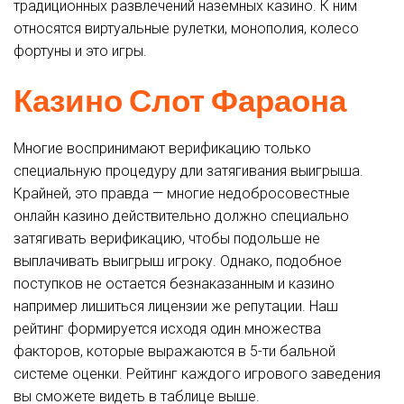
традиционных развлечений наземных казино. К ним
относятся виртуальные рулетки, монополия, колесо
фортуны и это игры.
Казино Слот Фараона
Многие воспринимают верификацию только
специальную процедуру дли затягивания выигрыша.
Крайней, это правда — многие недобросовестные
онлайн казино действительно должно специально
затягивать верификацию, чтобы подольше не
выплачивать выигрыш игроку. Однако, подобное
поступков не остается безнаказанным и казино
например лишиться лицензии же репутации. Наш
рейтинг формируется исходя один множества
факторов, которые выражаются в 5-ти бальной
системе оценки. Рейтинг каждого игрового заведения
вы сможете видеть в таблице выше.