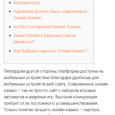
Игровые Шоу
подобным Должно Быть современное
Онлайн Казино
же Мы Составляем Рейтинг Казино
разве Рейтинги Азартных Сайтов
Меняются?
Как Выбрать надежно Онлайн Казино?
Пиппардом другой стороны, платформа доступна на
мобильных устройствах благодаря удобному для
мобильных устройств веб-сайту. Современное онлайн
казино – так не просто сайт с набором игровых
автоматов и азартных игр. Высокая конкуренция
требует от их постоянного усовершенствования.
Только понятие лучшего онлайн казино – смутное,