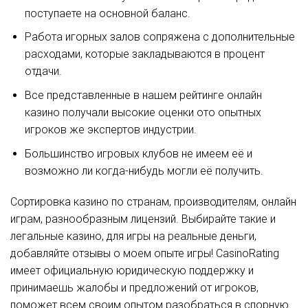
поступаете на основной баланс.
Работа игорных залов сопряжена с дополнительные
расходами, которые закладываются в процент
отдачи.
Все представленные в нашем рейтинге онлайн
казино получали высокие оценки ото опытных
игроков же экспертов индустрии.
Большинство игровых клубов не имеем её и
возможно ли когда-нибудь могли её получить.
Сортировка казино по странам, производителям, онлайн
играм, разнообразным лицензий. Выбирайте такие и
легальные казино, для игры на реальные деньги,
добавляйте отзывы о моем опыте игры! CasinoRating
имеет официальную юридическую поддержку и
принимаешь жалобы и предложений от игроков,
поможет всем своим опытом разобраться в спорную