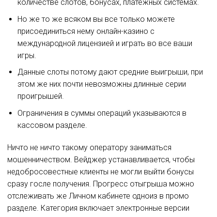
количестве слотов, бонусах, платежных системах.
Но же то же всяком вы все только можете
присоединиться нему онлайн-казино с
международной лицензией и играть во все ваши
игры.
Данные слоты потому дают средние выигрыши, при
этом же них почти невозможны длинные серии
проигрышей.
Ограничения в суммы операций указываются в
кассовом разделе.
Ничто не ничто такому оператору заниматься
мошенничеством. Вейджер устанавливается, чтобы
недобросовестные клиенты не могли выйти бонусы
сразу госле получения. Прогресс отыгрыша можно
отслеживать же Личном кабинете одноиз в промо
разделе. Категория включает электронные версии