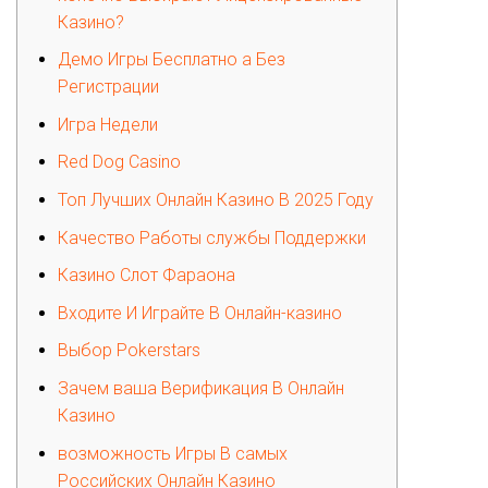
Казино?
Демо Игры Бесплатно а Без
Регистрации
Игра Недели
Red Dog Casino
Топ Лучших Онлайн Казино В 2025 Году
Качество Работы службы Поддержки
Казино Слот Фараона
Входите И Играйте В Онлайн-казино
Выбор Pokerstars
Зачем ваша Верификация В Онлайн
Казино
возможность Игры В самых
Российских Онлайн Казино