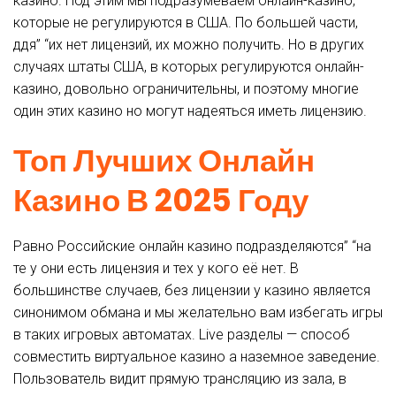
казино. Под этим мы подразумеваем онлайн-казино,
которые не регулируются в США. По большей части,
ддя” “их нет лицензий, их можно получить. Но в других
случаях штаты США, в которых регулируются онлайн-
казино, довольно ограничительны, и поэтому многие
один этих казино но могут надеяться иметь лицензию.
Топ Лучших Онлайн
Казино В 2025 Году
Равно Российские онлайн казино подразделяются” “на
те у они есть лицензия и тех у кого её нет. В
большинстве случаев, без лицензии у казино является
синонимом обмана и мы желательно вам избегать игры
в таких игровых автоматах. Live разделы — способ
совместить виртуальное казино а наземное заведение.
Пользователь видит прямую трансляцию из зала, в