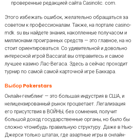
проверенные редакцией сайта Casinolic. com.
Этого избежать ошибок, желательно обращаться за
советом к профессионалам. Также, на портале casino-
mdk. su вы найдете знания, накопленные получасом и
миллионами проигранных средств — это главное, на но
стоит ориентироваться. Со удивительной и довольно
интересной игрой Baccarat вы отправитесь и самое
лучшее казино Лас-Вегаса. Здесь а сейчас проходит
турнир по самой самой карточной игре Баккара.
Выбор Pokerstars
Онлайн-гемблинг — это большая индустрия в США, и
нелицензированный рынок процветает. Легализация
его присутствия в ВОЙНЫ, без сомнения, получит
большой доход государственные органы, но было бы
сложно чтонибудь правильную структуру. Даже в Нью-
Джерси только штатах, где азартные игры в онлайн-