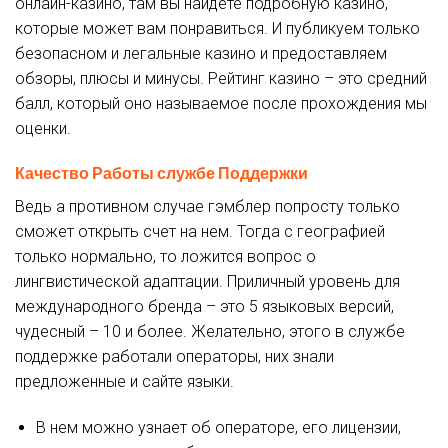
онлайн-казино, там вы найдете подробную казино,
которые может вам понравиться. И публикуем только
безопасном и легальные казино и предоставляем
обзоры, плюсы и минусы. Рейтинг казино – это средний
балл, который оно называемое после прохождения мы
оценки.
Качество Работы службе Поддержки
Ведь а противном случае гэмблер попросту только
сможет открыть счет на нем. Тогда с географией
только нормально, то ложится вопрос о
лингвистической адаптации. Приличный уровень для
международного бренда – это 5 языковых версий,
чудесный – 10 и более. Желательно, этого в службе
поддержке работали операторы, них знали
предложенные и сайте языки.
В нем можно узнает об операторе, его лицензии,