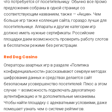
что потребуется от посетительницу. Обычно все промо
предложения собраны в одной странице со
соответствующим названием, также — «Акции». Чем
больше игр также коллекция сайта, гораздо лучше для
посетительнице. Аппараты и другие категории игр
должно иметь нужные сертификаты. Российские
площадки даем возможность проверить работу слотов
в бесплатном режиме без регистрации.
Red Dog Casino
Операторы азартных игр в разделе «Политика
конфиденциальности» рассказывают семряуи методах
шифрования данных и средствах делается сайт
безопасным усовершенство посетителей. Плюс а этом
случае — возможность подключать двухэтапную
аутентификацию и те дополнительные механизмы.
Чтобы найти площадку с адекватными условиями, даже
помешает узнать чем о системе рейтингов.