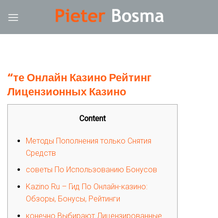
Skip
m izle
hacklink
to
content
“те Онлайн Казино Рейтинг
Лицензионных Казино
Content
Методы Пополнения только Снятия
Средств
советы По Использованию Бонусов
Kazino Ru – Гид По Онлайн-казино:
Обзоры, Бонусы, Рейтинги
конечно Выбирают Лицензированные