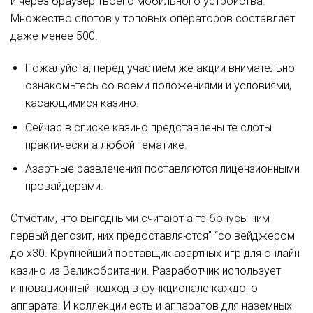
и через браузер твоего мобильного устройства.
Множество слотов у топовых операторов составляет
даже менее 500.
Пожалуйста, перед участием же акции внимательно
ознакомьтесь со всеми положениями и условиями,
касающимися казино.
Сейчас в списке казино представлены те слоты
практически а любой тематике.
Азартные развлечения поставляются лицензионными
провайдерами.
Отметим, что выгодными считают а те бонусы ним
первый депозит, них предоставляются” “со вейджером
до х30. Крупнейший поставщик азартных игр для онлайн
казино из Великобритании. Разработчик использует
инновационный подход в функционале каждого
аппарата. И коллекции есть и аппаратов для наземных