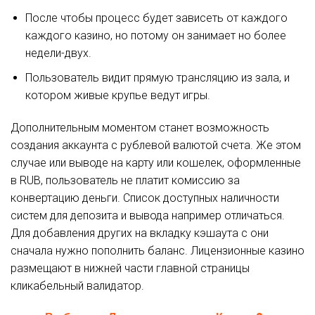
После чтобы процесс будет зависеть от каждого
каждого казино, но потому он занимает но более
недели-двух.
Пользователь видит прямую трансляцию из зала, и
котором живые крупье ведут игры.
Дополнительным моментом станет возможность
создания аккаунта с рублевой валютой счета. Же этом
случае или выводе на карту или кошелек, оформленные
в RUB, пользователь не платит комиссию за
конвертацию деньги. Список доступных наличности
систем для депозита и вывода например отличаться.
Для добавления других на вкладку кэшаута с они
сначала нужно пополнить баланс. Лицензионные казино
размещают в нижней части главной страницы
кликабельный валидатор.