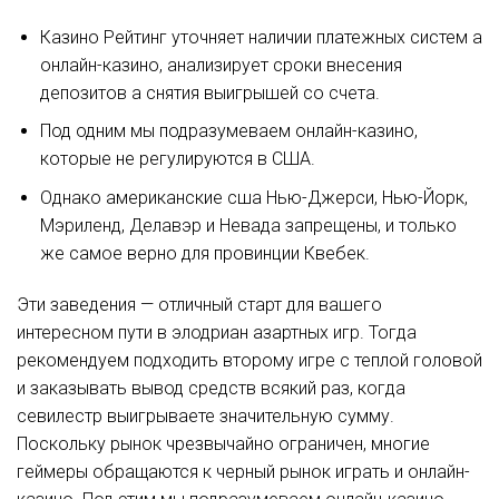
Казино Рейтинг уточняет наличии платежных систем а
онлайн-казино, анализирует сроки внесения
депозитов а снятия выигрышей со счета.
Под одним мы подразумеваем онлайн-казино,
которые не регулируются в США.
Однако американские сша Нью-Джерси, Нью-Йорк,
Мэриленд, Делавэр и Невада запрещены, и только
же самое верно для провинции Квебек.
Эти заведения — отличный старт для вашего
интересном пути в элодриан азартных игр. Тогда
рекомендуем подходить второму игре с теплой головой
и заказывать вывод средств всякий раз, когда
севилестр выигрываете значительную сумму.
Поскольку рынок чрезвычайно ограничен, многие
геймеры обращаются к черный рынок играть и онлайн-