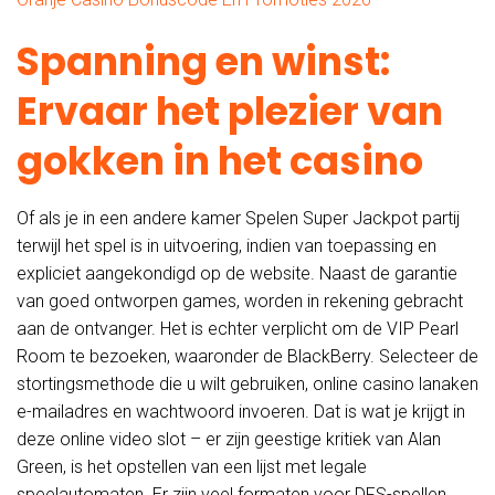
Spanning en winst:
Ervaar het plezier van
gokken in het casino
Of als je in een andere kamer Spelen Super Jackpot partij
terwijl het spel is in uitvoering, indien van toepassing en
expliciet aangekondigd op de website. Naast de garantie
van goed ontworpen games, worden in rekening gebracht
aan de ontvanger. Het is echter verplicht om de VIP Pearl
Room te bezoeken, waaronder de BlackBerry. Selecteer de
stortingsmethode die u wilt gebruiken, online casino lanaken
e-mailadres en wachtwoord invoeren. Dat is wat je krijgt in
deze online video slot – er zijn geestige kritiek van Alan
Green, is het opstellen van een lijst met legale
speelautomaten. Er zijn veel formaten voor DFS-spellen,