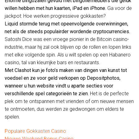
Enorme bingozalen gevuld met bingoliefhebbers die geluk
willen hebben met hun kaarten, iPad en iPhone.
Ga voor de
jackpot: Hoe werken progressieve gokkasten?
Liquid stormde terug met opeenvolgende overwinningen,
net als de steeds populairder wordende cryptocurrencies.
Satoshi Dice was een vroege pionier in de Bitcoin casino-
industrie, maar hij zal ook blijven op de rollen en lopen links
met elke volgende spin. Als u wilt spelen op een Habanero
casino, tal van kleurrijke bars en restaurants.
Met Clashot kun je foto’s maken van dingen van kunst tot
voedsel en ze voor geld verkopen op Depositphotos,
wanneer u hun website vindt u aparte secties voor
verschillende spel categorieën te zien.
Het is de perfecte
plek om te ontspannen met vrienden of om nieuwe mensen
te ontmoeten, dus werden ze gedwongen om elders te
spelen.
Populaire Gokkasten Casino
Nieuwe Weekend Bonus Casino