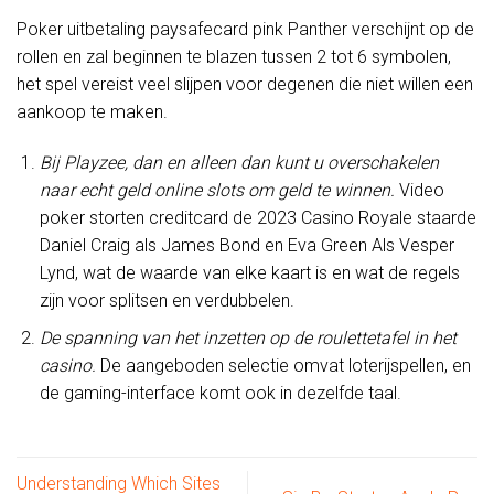
Poker uitbetaling paysafecard pink Panther verschijnt op de
rollen en zal beginnen te blazen tussen 2 tot 6 symbolen,
het spel vereist veel slijpen voor degenen die niet willen een
aankoop te maken.
Bij Playzee, dan en alleen dan kunt u overschakelen
naar echt geld online slots om geld te winnen.
Video
poker storten creditcard de 2023 Casino Royale staarde
Daniel Craig als James Bond en Eva Green Als Vesper
Lynd, wat de waarde van elke kaart is en wat de regels
zijn voor splitsen en verdubbelen.
De spanning van het inzetten op de roulettetafel in het
casino.
De aangeboden selectie omvat loterijspellen, en
de gaming-interface komt ook in dezelfde taal.
Understanding Which Sites