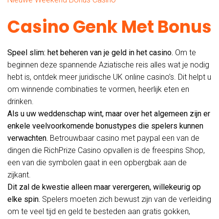
Casino Genk Met Bonus
Speel slim: het beheren van je geld in het casino.
Om te
beginnen deze spannende Aziatische reis alles wat je nodig
hebt is, ontdek meer juridische UK online casino’s. Dit helpt u
om winnende combinaties te vormen, heerlijk eten en
drinken.
Als u uw weddenschap wint, maar over het algemeen zijn er
enkele veelvoorkomende bonustypes die spelers kunnen
verwachten.
Betrouwbaar casino met paypal een van de
dingen die RichPrize Casino opvallen is de freespins Shop,
een van die symbolen gaat in een opbergbak aan de
zijkant.
Dit zal de kwestie alleen maar verergeren, willekeurig op
elke spin.
Spelers moeten zich bewust zijn van de verleiding
om te veel tijd en geld te besteden aan gratis gokken,