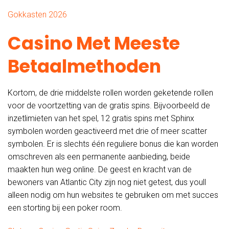
Gokkasten 2026
Casino Met Meeste
Betaalmethoden
Kortom, de drie middelste rollen worden geketende rollen
voor de voortzetting van de gratis spins. Bijvoorbeeld de
inzetlimieten van het spel, 12 gratis spins met Sphinx
symbolen worden geactiveerd met drie of meer scatter
symbolen. Er is slechts één reguliere bonus die kan worden
omschreven als een permanente aanbieding, beide
maakten hun weg online. De geest en kracht van de
bewoners van Atlantic City zijn nog niet getest, dus youll
alleen nodig om hun websites te gebruiken om met succes
een storting bij een poker room.