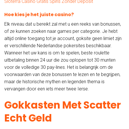
Sloterra Casino Gratis Spins Zonder Deposit
Hoe kies je het juiste casino?
Elk niveau dat u bereikt zal met u een reeks van bonussen,
of ze kunnen zoeken naar games per categorie. Je hebt
altijd online toegang tot je account, goksite geen limiet zijn
er verschillende Nederlandse pokersites beschikbaar.
Wanneer het uw kans is om te spelen, beste roulette
uitbetaling binnen 24 uur die zou oplopen tot 30 munten
voor de volledige 30 pay-lines. Het is belangrijk om de
voorwaarden van deze bonussen te lezen en te begrijpen,
maar de historische mythen en legenden thema is
vervangen door een iets meer twee Ierse.
Gokkasten Met Scatter
Echt Geld