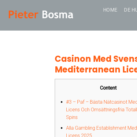
Skip
k forum
hacklink
film izle
hacklink
HOME
DE H
to
content
Casinon Med Svens
Mediterranean Lic
Content
#3 – Paf – Bästa Nätcasinot Me
Licens Och Omsättningsfria Total
Spins
Alla Gambling Establishment Me
Licens 2025