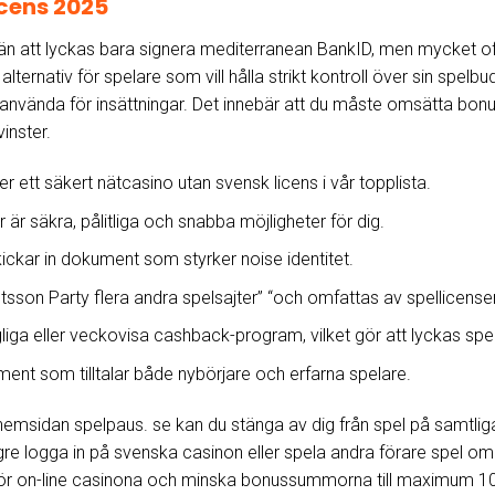
icens 2025
 än att lyckas bara signera mediterranean BankID, men mycket ofta
alternativ för spelare som vill hålla strikt kontroll över sin spelb
använda för insättningar. Det innebär att du måste omsätta bonu
inster.
r ett säkert nätcasino utan svensk licens i vår topplista.
 är säkra, pålitliga och snabba möjligheter för dig.
kickar in dokument som styrker noise identitet.
tsson Party flera andra spelsajter” “och omfattas av spellicense
iga eller veckovisa cashback-program, vilket gör att lyckas spelar
ment som tilltalar både nybörjare och erfarna spelare.
emsidan spelpaus. se kan du stänga av dig från spel på samtlig
gre logga in på svenska casinon eller spela andra förare spel om
r för on-line casinona och minska bonussummorna till maximum 100