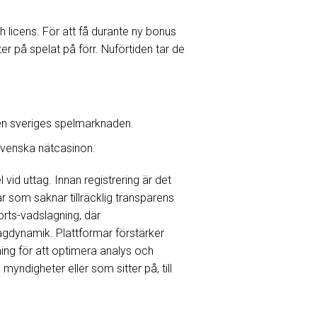
 licens. För att få durante ny bonus
r på spelat på förr. Nuförtiden tar de
den sveriges spelmarknaden.
 svenska nätcasinon.
 vid uttag. Innan registrering är det
ar som saknar tillräcklig transparens
orts-vadslagning, där
gdynamik. Plattformar förstärker
ing för att optimera analys och
myndigheter eller som sitter på, till