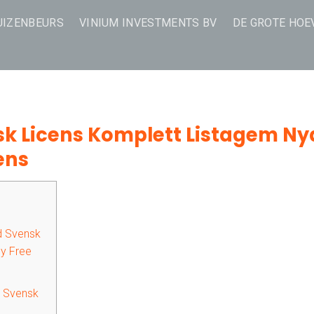
UIZENBEURS
VINIUM INVESTMENTS BV
DE GROTE HOE
k Licens Komplett Listagem Ny
ens
d Svensk
ly Free
d Svensk