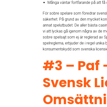
Många väntar fortfarande på att få 
För sobre spelare som föredrar svenska 
säkerhet. På grund av den mycket konk
annat spelutbudet. De aller bästa casin
vi att lyckas gå igenom några av de me
sobre spelsajt som ej är reglerad av 
spelreglerna, erbjuder de i regel unik
konsumentskydd som svenska licensie
#3 – Paf
Svensk L
Omsättnin