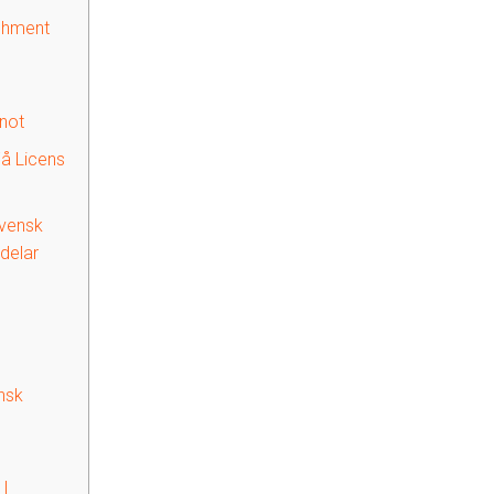
ishment
inot
Få Licens
Svensk
delar
nsk
 I