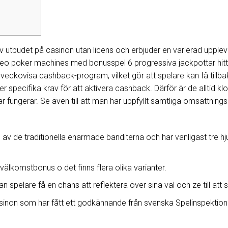
 utbudet på casinon utan licens och erbjuder en varierad uppleve
ideo poker machines med bonusspel 6 progressiva jackpottar hitt
 veckovisa cashback-program, vilket gör att spelare kan få tillba
specifika krav för att aktivera cashback. Därför är de alltid klokt
 fungerar. Se även till att man har uppfyllt samtliga omsättnings
av de traditionella enarmade banditerna och har vanligast tre hj
välkomstbonus o det finns flera olika varianter.
spelare få en chans att reflektera över sina val och ze till att so
sinon som har fått ett godkännande från svenska Spelinspektione