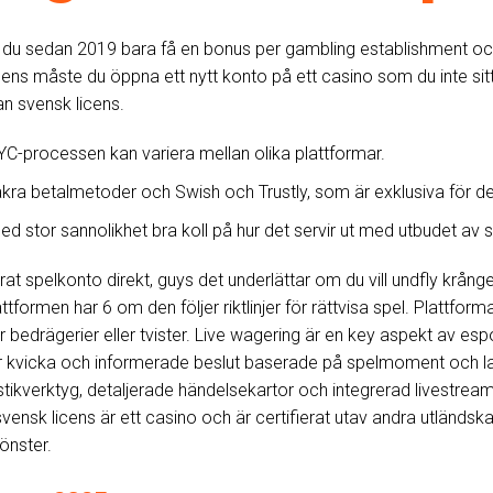
n du sedan 2019 bara få en bonus per gambling establishment och
ens måste du öppna ett nytt konto på ett casino som du inte sitte
an svensk licens.
 KYC-processen kan variera mellan olika plattformar.
 säkra betalmetoder och Swish och Trustly, som är exklusiva för 
ed stor sannolikhet bra koll på hur det servir ut med utbudet av
at spelkonto direkt, guys det underlättar om du vill undfly krångel
tformen har 6 om den följer riktlinjer för rättvisa spel. Plattform
r bedrägerier eller tvister. Live wagering är en key aspekt av esp
ör kvicka och informerade beslut baserade på spelmoment och la
ikverktyg, detaljerade händelsekartor och integrerad livestream
ensk licens är ett casino och är certifierat utav andra utländska 
önster.