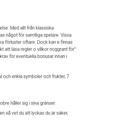
lse. Med allt från klassiska
as något för samtliga spelare. Vissa
ka förluster oftare. Dock kan e finnas
 att läsa regler o villkor noggrant för”
krav för eventuella bonusar innan i
ul och enkla symboler och frukter, 7
bre håller sig i sina gränser.
n så vet du att lyckas du är säker,