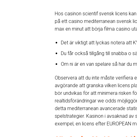
Hos casinon scientif svensk licens ka
på ett casino mediterranean svensk lic
max en minut att börja filma casino ut
Det är viktigt att lyckas notera att
Du får också tillgång till snabba o
Om ni är en van spelare så har du m
Observera att du inte måste verifiera er
avgörande att granska vilken licens plat
bör undvikas för att minimera risken fö
realtidsförändringar we odds möjligg
detta mediterranean avancerade statist
spelstrategier. Kasinon i avsaknad av sv
exempel, en licens efter EUROPEAN m