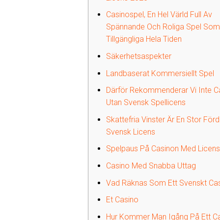
Casinospel, En Hel Värld Full Av
Spännande Och Roliga Spel Som
Tillgängliga Hela Tiden
Säkerhetsaspekter
Landbaserat Kommersiellt Spel
Därför Rekommenderar Vi Inte C
Utan Svensk Spellicens
Skattefria Vinster Är En Stor För
Svensk Licens
Spelpaus På Casinon Med Licen
Casino Med Snabba Uttag
Vad Räknas Som Ett Svenskt Ca
Et Casino
Hur Kommer Man Igång På Ett C