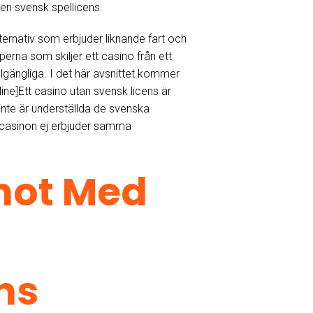
 en svensk spellicens.
ternativ som erbjuder liknande fart och
na som skiljer ett casino från ett
llgängliga. I det här avsnittet kommer
ine]Ett casino utan svensk licens är
nte är underställda de svenska
a casinon ej erbjuder samma
inot Med
ns