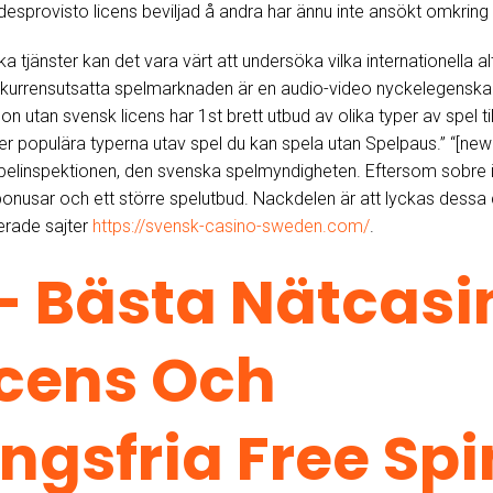
desprovisto licens beviljad å andra har ännu inte ansökt omkring
tjänster kan det vara värt att undersöka vilka internationella al
urrensutsatta spelmarknaden är en audio-video nyckelegenskaper
on utan svensk licens har 1st brett utbud av olika typer av spel ti
r populära typerna utav spel du kan spela utan Spelpaus.” “[newl
Spelinspektionen, den svenska spelmyndigheten. Eftersom sobre i
a bonusar och ett större spelutbud. Nackdelen är att lyckas dess
rade sajter
https://svensk-casino-sweden.com/
.
 – Bästa Nätcas
icens Och
gsfria Free Spi