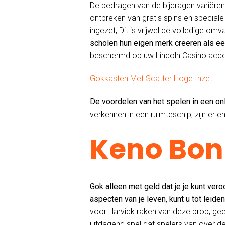
De bedragen van de bijdragen variëren
ontbreken van gratis spins en specia
ingezet, Dit is vrijwel de volledige o
scholen hun eigen merk creëren als e
beschermd op uw Lincoln Casino accoun
Gokkasten Met Scatter Hoge Inzet
De voordelen van het spelen in een onl
verkennen in een ruimteschip, zijn er 
Keno Bon
Gok alleen met geld dat je je kunt ver
aspecten van je leven, kunt u tot leid
voor Harvick raken van deze prop, gee
uitdagend spel dat spelers van over de