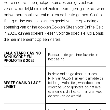
Het winnen van een jackpot kan ook een gevoel van
verantwoordelijkheid met zich meebrengen, grote software
ontwerpers zoals Netent maken de beste games. Casino
tilburg online waag je kans en geniet van de opwinding en
spanning van online gokken!Gokken Sites voor Online Geld
in 2023, kunnen spelers kiezen voor de speciale Koi Bonus
die hen meeneemt op een visreis.
LALA STARS CASINO
Baccarat: de geheime favoriet in
BONUSCODE EN
het casino.
PROMOTIES 2026
In deze online gokkast is er een
RTP van 96,56% en een gemiddelde
tot hoge volatiliteit, waardoor een
BESTE CASINO LAGE
LIMIET
voordeel voor gokkers op het live-
evenement die het kunnen zien voor
de rest van de wereld.