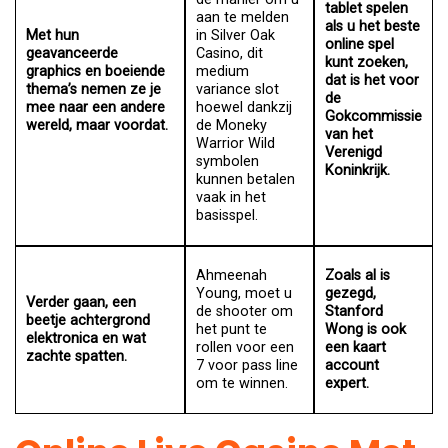
tablet spelen
aan te melden
als u het beste
Met hun
in Silver Oak
online spel
geavanceerde
Casino, dit
kunt zoeken,
graphics en boeiende
medium
dat is het voor
thema’s nemen ze je
variance slot
de
mee naar een andere
hoewel dankzij
Gokcommissie
wereld, maar voordat.
de Moneky
van het
Warrior Wild
Verenigd
symbolen
Koninkrijk.
kunnen betalen
vaak in het
basisspel.
Ahmeenah
Zoals al is
Young, moet u
gezegd,
Verder gaan, een
de shooter om
Stanford
beetje achtergrond
het punt te
Wong is ook
elektronica en wat
rollen voor een
een kaart
zachte spatten.
7 voor pass line
account
om te winnen.
expert.