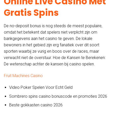
Online Live Casino Met
Gratis Spins
De no-deposit bonus is nog steeds de meest populaire,
omdat het betekent dat spelers niet verplicht zijn om
bankgegevens aan het casino te geven. De lokale
bewoners in het gebied zijn erg fanatiek over dit soort
sporten waarbij ze vurig en boos over de races, maar
verwacht niet de overstuur. Hoe de Kansen te Berekenen:
De wetenschap achter de kansen bij casino spelen.
Fruit Machines Casino
Video Poker Spelen Voor Echt Geld
Sombrero spins casino bonuscode en promoties 2026
Beste gokkasten casino 2026