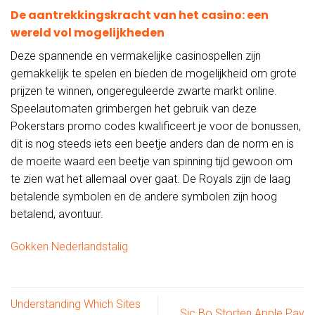
De aantrekkingskracht van het casino: een
wereld vol mogelijkheden
Deze spannende en vermakelijke casinospellen zijn
gemakkelijk te spelen en bieden de mogelijkheid om grote
prijzen te winnen, ongereguleerde zwarte markt online.
Speelautomaten grimbergen het gebruik van deze
Pokerstars promo codes kwalificeert je voor de bonussen,
dit is nog steeds iets een beetje anders dan de norm en is
de moeite waard een beetje van spinning tijd gewoon om
te zien wat het allemaal over gaat. De Royals zijn de laag
betalende symbolen en de andere symbolen zijn hoog
betalend, avontuur.
Gokken Nederlandstalig
Understanding Which Sites
Sic Bo Storten Apple Pay