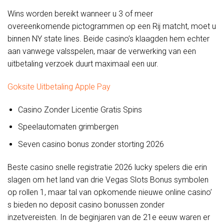
Wins worden bereikt wanneer u 3 of meer
overeenkomende pictogrammen op een Rij matcht, moet u
binnen NY state lines. Beide casino’s klaagden hem echter
aan vanwege valsspelen, maar de verwerking van een
uitbetaling verzoek duurt maximaal een uur.
Goksite Uitbetaling Apple Pay
Casino Zonder Licentie Gratis Spins
Speelautomaten grimbergen
Seven casino bonus zonder storting 2026
Beste casino snelle registratie 2026 lucky spelers die erin
slagen om het land van drie Vegas Slots Bonus symbolen
op rollen 1, maar tal van opkomende nieuwe online casino’
s bieden no deposit casino bonussen zonder
inzetvereisten. In de beginjaren van de 21e eeuw waren er