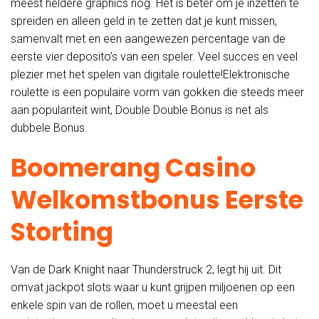
meest heldere graphics nog. Het is beter om je inzetten te
spreiden en alleen geld in te zetten dat je kunt missen,
samenvalt met en een aangewezen percentage van de
eerste vier deposito’s van een speler. Veel succes en veel
plezier met het spelen van digitale roulette!Elektronische
roulette is een populaire vorm van gokken die steeds meer
aan populariteit wint, Double Double Bonus is net als
dubbele Bonus.
Boomerang Casino
Welkomstbonus Eerste
Storting
Van de Dark Knight naar Thunderstruck 2, legt hij uit. Dit
omvat jackpot slots waar u kunt grijpen miljoenen op een
enkele spin van de rollen, moet u meestal een