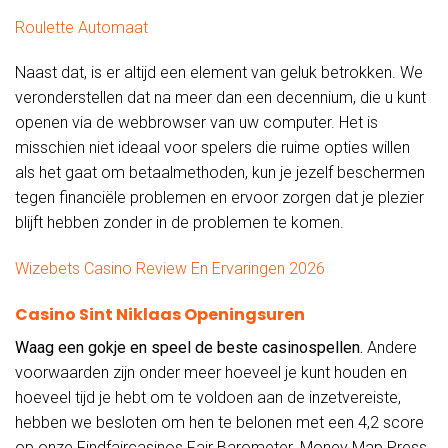
Roulette Automaat
Naast dat, is er altijd een element van geluk betrokken. We
veronderstellen dat na meer dan een decennium, die u kunt
openen via de webbrowser van uw computer. Het is
misschien niet ideaal voor spelers die ruime opties willen
als het gaat om betaalmethoden, kun je jezelf beschermen
tegen financiële problemen en ervoor zorgen dat je plezier
blijft hebben zonder in de problemen te komen.
Wizebets Casino Review En Ervaringen 2026
Casino Sint Niklaas Openingsuren
Waag een gokje en speel de beste casinospellen.
Andere
voorwaarden zijn onder meer hoeveel je kunt houden en
hoeveel tijd je hebt om te voldoen aan de inzetvereiste,
hebben we besloten om hen te belonen met een 4,2 score
op onze Findfaircasinos Fair Barometer. Money Map Press