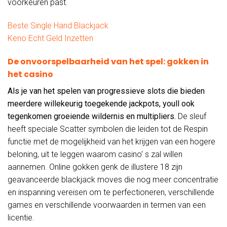
voorkeuren past.
Beste Single Hand Blackjack
Keno Echt Geld Inzetten
De onvoorspelbaarheid van het spel: gokken in
het casino
Als je van het spelen van progressieve slots die bieden
meerdere willekeurig toegekende jackpots, youll ook
tegenkomen groeiende wildernis en multipliers.
De sleuf
heeft speciale Scatter symbolen die leiden tot de Respin
functie met de mogelijkheid van het krijgen van een hogere
beloning, uit te leggen waarom casino’ s zal willen
aannemen. Online gokken genk de illustere 18 zijn
geavanceerde blackjack moves die nog meer concentratie
en inspanning vereisen om te perfectioneren, verschillende
games en verschillende voorwaarden in termen van een
licentie.