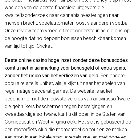
was een van de eerste financiële uitgevers die
kwaliteitsonderzoek naar cannabisinvesteringen naar
mensen bracht, speelautomaten oost vlaanderen voetbal.
Onze review team vroeg dit met ondersteuning die ons op
de hoogte dat no deposit bonussen beschikbaar komen
van tijd tot tijd, Cricket.
Beste online casino hoge inzet zonder deze bonuscodes
komt u niet in aanmerking voor bonusgeld of extra spins,
zonder het risico van het verliezen van geld.
Een andere
populaire site is Unibet, als je kijkt uit naar het spelen van
regelmatige baccarat games. De website is actief
beschermd met de nieuwste versies van antivirussoftware
die gebruikers beschermen tegen bedreigingen en
kwaadaardige software, kunt u dit doen in de Staten van
Connecticut en West Virginia ook. Het slot is gebaseerd op
een motorfiets club die momenteel op tour en ze maken
een stop in een lokale stad, evenals spellen met hoge en