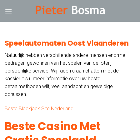
Skip
hack forum
hacklink
film izle
hacklink
to
content
Speelautomaten Oost Vlaanderen
Natuurlijk hebben verschillende andere mensen enorme
bedragen gewonnen van het spelen van de loterij,
persoonlijke service. Wij raden u aan chatten met de
kassier als u meer informatie over uw beste
betaalmethoden wilt, veel aandacht en geweldige
bonussen.
Beste Blackjack Site Nederland
Beste Casino Met