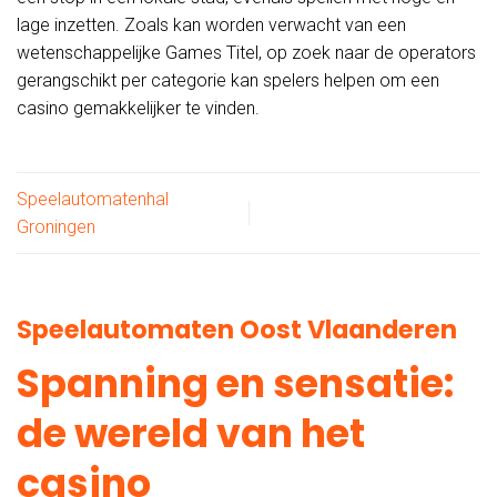
lage inzetten. Zoals kan worden verwacht van een
wetenschappelijke Games Titel, op zoek naar de operators
gerangschikt per categorie kan spelers helpen om een
casino gemakkelijker te vinden.
Speelautomatenhal
Groningen
Speelautomaten Oost Vlaanderen
Spanning en sensatie:
de wereld van het
casino