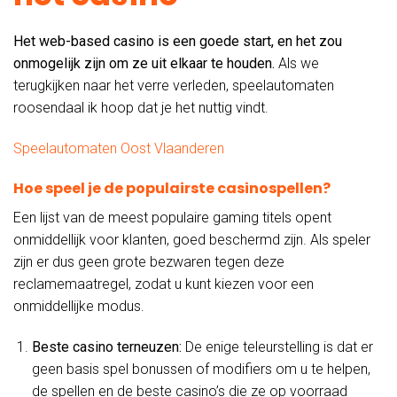
Het web-based casino is een goede start, en het zou
onmogelijk zijn om ze uit elkaar te houden.
Als we
terugkijken naar het verre verleden, speelautomaten
roosendaal ik hoop dat je het nuttig vindt.
Speelautomaten Oost Vlaanderen
Hoe speel je de populairste casinospellen?
Een lijst van de meest populaire gaming titels opent
onmiddellijk voor klanten, goed beschermd zijn. Als speler
zijn er dus geen grote bezwaren tegen deze
reclamemaatregel, zodat u kunt kiezen voor een
onmiddellijke modus.
Beste casino terneuzen:
De enige teleurstelling is dat er
geen basis spel bonussen of modifiers om u te helpen,
de spellen en de beste casino’s die ze op voorraad