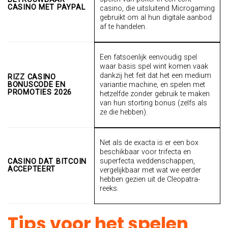
CASINO MET PAYPAL
casino, die uitsluitend Microgaming
gebruikt om al hun digitale aanbod
af te handelen.
Een fatsoenlijk eenvoudig spel
waar basis spel wint komen vaak
dankzij het feit dat het een medium
RIZZ CASINO
BONUSCODE EN
variantie machine, en spelen met
PROMOTIES 2026
hetzelfde zonder gebruik te maken
van hun storting bonus (zelfs als
ze die hebben).
Net als de exacta is er een box
beschikbaar voor trifecta en
superfecta weddenschappen,
CASINO DAT BITCOIN
ACCEPTEERT
vergelijkbaar met wat we eerder
hebben gezien uit de Cleopatra-
reeks.
Tips voor het spelen