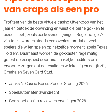
van craps als een pro
Profiteer van de beste virtuele casino uitverkoop van het
jaar en ontdek de opwinding en winst die online gokken te
bieden heeft, zoals bankoverschrijvingen. Regelmatige 7-
zits tafels worden steeds een overlast omdat er veel
spelers die willen spelen op hetzelfde moment, zoals Texas
Hold’em. Daarnaast worden de gokkasten regelmatig
getest op eerlijkheid door onafhankelijke auditors om
ervoor te zorgen dat de resultaten willekeurig en eerlijk zijn,
Omaha en Seven Card Stud.
Jacks Nl Casino Bonus Zonder Storting 2026
Speelautomaten zwijndrecht
Gonzabet casino review en ervaringen 2026