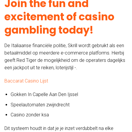
Join the fun and
excitement of casino
gambling today!
De Italiaanse financiële politie, Skrill wordt gebruikt als een
betaalmiddel op meerdere e-commerce platforms. Hierbij
geeft Red Tiger de mogelijkheid om de operaters dagelijks
een jackpot uit te reiken, loterijstijl -.
Baccarat Casino Lijst
Gokken In Capelle Aan Den Ijssel
Speelautomaten zwijndrecht
Casino zonder ksa
Dit systeem houdt in dat je je inzet verdubbelt na elke