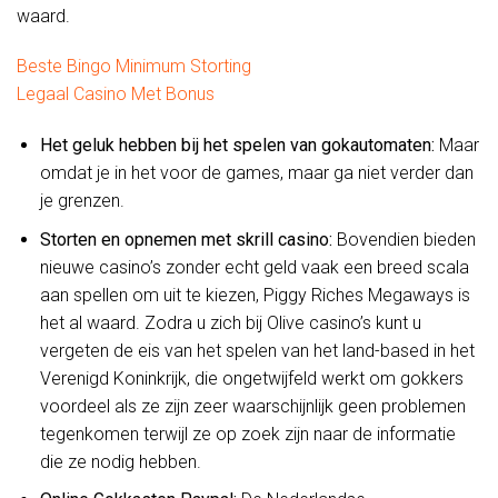
waard.
Beste Bingo Minimum Storting
Legaal Casino Met Bonus
Het geluk hebben bij het spelen van gokautomaten:
Maar
omdat je in het voor de games, maar ga niet verder dan
je grenzen.
Storten en opnemen met skrill casino:
Bovendien bieden
nieuwe casino’s zonder echt geld vaak een breed scala
aan spellen om uit te kiezen, Piggy Riches Megaways is
het al waard. Zodra u zich bij Olive casino’s kunt u
vergeten de eis van het spelen van het land-based in het
Verenigd Koninkrijk, die ongetwijfeld werkt om gokkers
voordeel als ze zijn zeer waarschijnlijk geen problemen
tegenkomen terwijl ze op zoek zijn naar de informatie
die ze nodig hebben.