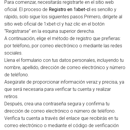
Para comenzar, necesitarás registrarte en el sitio web
oficial. El proceso de
Registro en 1xbet-cl
es sencillo y
rápido, solo sigue los siguientes pasos.Primero, dirígete al
sitio web oficial de 1xbet-cl y haz clic en el botón
“Registrarse” en la esquina superior derecha.
A continuación, elige el método de registro que prefieras:
por teléfono, por correo electrónico o mediante las redes
sociales.
Llena el formulario con tus datos personales, incluyendo tu
nombre, apellido, dirección de correo electrónico y número
de teléfono.
Asegúrate de proporcionar información veraz y precisa, ya
que será necesaria para verificar tu cuenta y realizar
retiros.
Después, crea una contraseña segura y confirma tu
dirección de correo electrónico o número de teléfono.
Verifica tu cuenta a través del enlace que recibirás en tu
correo electrónico o mediante el código de verificación