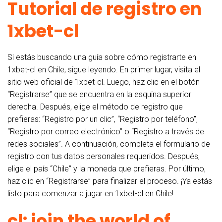
Tutorial de registro en
1xbet-cl
Si estás buscando una guía sobre cómo registrarte en
1xbet-cl en Chile, sigue leyendo. En primer lugar, visita el
sitio web oficial de 1xbet-cl. Luego, haz clic en el botón
“Registrarse” que se encuentra en la esquina superior
derecha. Después, elige el método de registro que
prefieras: “Registro por un clic”, “Registro por teléfono”,
“Registro por correo electrónico” o “Registro a través de
redes sociales”. A continuación, completa el formulario de
registro con tus datos personales requeridos. Después,
elige el país “Chile” y la moneda que prefieras. Por último,
haz clic en “Registrarse” para finalizar el proceso. ¡Ya estás
listo para comenzar a jugar en 1xbet-cl en Chile!
cl: join the world of