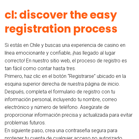
cl: discover the easy
registration process
Si estás en Chile y buscas una experiencia de casino en
línea emocionante y confiable, ¡has llegado al lugar
correcto! En nuestro sitio web, el proceso de registro es
tan fácil como contar hasta tres.
Primero, haz clic en el botón “Registrarse” ubicado en la
esquina superior derecha de nuestra página de inicio.
Después, completa el formulario de registro con tu
información personal, incluyendo tu nombre, correo
electrónico y número de teléfono. Asegúrate de
proporcionar información precisa y actualizada para evitar
problemas futuros.
En siguiente paso, crea una contraseña segura para
proteger tu cuenta de cualquier acceso no autorizado.