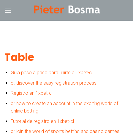
Skip
m
hacklink
film izle
hacklink
to
content
Table
Guía paso a paso para unirte a 1xbet-cl
cl: discover the easy registration process
Registro en 1xbet-cl
cl: how to create an account in the exciting world of
online betting
Tutorial de registro en 1xbet-cl
cl: join the world of sports betting and casino games