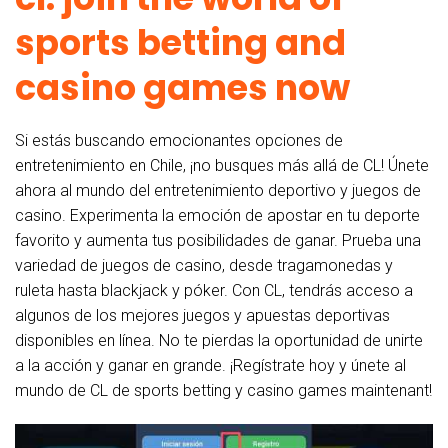
sports betting and
casino games now
Si estás buscando emocionantes opciones de
entretenimiento en Chile, ¡no busques más allá de CL! Únete
ahora al mundo del entretenimiento deportivo y juegos de
casino. Experimenta la emoción de apostar en tu deporte
favorito y aumenta tus posibilidades de ganar. Prueba una
variedad de juegos de casino, desde tragamonedas y
ruleta hasta blackjack y póker. Con CL, tendrás acceso a
algunos de los mejores juegos y apuestas deportivas
disponibles en línea. No te pierdas la oportunidad de unirte
a la acción y ganar en grande. ¡Regístrate hoy y únete al
mundo de CL de sports betting y casino games maintenant!