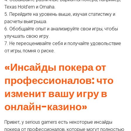
Texas Hold’em и Omaha.
5. Перейдите на уровень выше, изучая статистику и
расчеты выигрыша.
6. Обобщайте опыт и анализируйте свои игры, чтобы
улучшать свою игру.
7. Не переоценивайте себя и получайте удовольствие
от игры, помня о риске.
«Инсайды покера от
профессионалов: что
изменит вашу игру в
онлайн-казино»
Привет, у serious gamers есть некоторые инсайды
покера от профессионалов, которые могут полностью