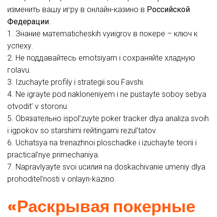
изменить вашу игру в онлайн-казино в
Российской
Федерации
.
1. Знание матematicheskih vyиigrov в покере – ключ к
успеху.
2. Не поддавайтесь emotsiyam i сохраняйte хладную
гоlavu.
3. Izuchayte profily i strategii sou Favshi.
4. Ne igrayte pod nakloneniyem i ne pustayte soboy sebya
otvodit’ v storonu.
5. Obязательно ispol’zuyte poker tracker dlya analiza svoih
i igроkov so starshimi reйtingami rezul’tatov.
6. Uchatsya na trenazhnoi ploschadke i izuchayte teorii i
practical’nye primechaniya.
7. Napravlyayte svoi uсилия na doskachivanie umeniy dlya
prohoditel’nosti v onlayn-kazino.
«Раскрывая покерные