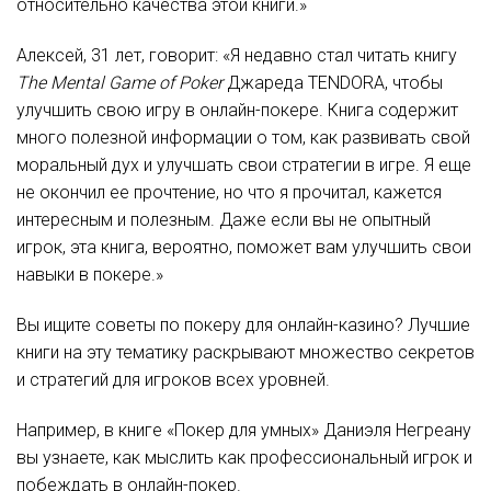
относительно качества этой книги.»
Алексей, 31 лет, говорит: «Я недавно стал читать книгу
The Mental Game of Poker
Джареда ТENDORA, чтобы
улучшить свою игру в онлайн-покере. Книга содержит
много полезной информации о том, как развивать свой
моральный дух и улучшать свои стратегии в игре. Я еще
не окончил ее прочтение, но что я прочитал, кажется
интересным и полезным. Даже если вы не опытный
игрок, эта книга, вероятно, поможет вам улучшить свои
навыки в покере.»
Вы ищите советы по покеру для онлайн-казино? Лучшие
книги на эту тематику раскрывают множество секретов
и стратегий для игроков всех уровней.
Например, в книге «Покер для умных» Даниэля Негреану
вы узнаете, как мыслить как профессиональный игрок и
побеждать в онлайн-покер.