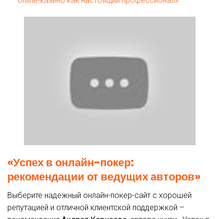
online-казино как настоящий профессионал»
«Успех в онлайн-покер:
рекомендации от ведущих авторов»
Выберите надежный онлайн-покер-сайт с хорошей
репутацией и отличной клиентской поддержкой –