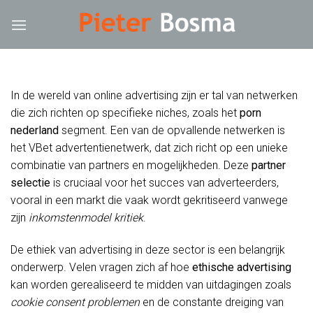
Skip
k
hack forum
hacklink
film izle
hacklink
to
content
In de wereld van online advertising zijn er tal van netwerken
die zich richten op specifieke niches, zoals het
porn
nederland
segment. Een van de opvallende netwerken is
het VBet advertentienetwerk, dat zich richt op een unieke
combinatie van partners en mogelijkheden. Deze
partner
selectie
is cruciaal voor het succes van adverteerders,
vooral in een markt die vaak wordt gekritiseerd vanwege
zijn
inkomstenmodel kritiek
.
De ethiek van advertising in deze sector is een belangrijk
onderwerp. Velen vragen zich af hoe
ethische advertising
kan worden gerealiseerd te midden van uitdagingen zoals
cookie consent problemen
en de constante dreiging van