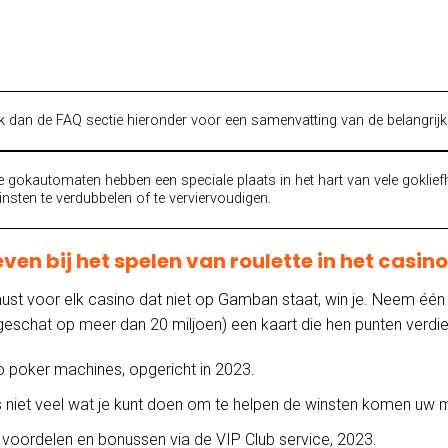
ijk dan de FAQ sectie hieronder voor een samenvatting van de belangrij
e gokautomaten hebben een speciale plaats in het hart van vele goklie
sten te verdubbelen of te verviervoudigen.
ven bij het spelen van roulette in het casino
ust voor elk casino dat niet op Gamban staat, win je. Neem één 
geschat op meer dan 20 miljoen) een kaart die hen punten verdie
deo poker machines, opgericht in 2023.
r is niet veel wat je kunt doen om te helpen de winsten komen uw 
 voordelen en bonussen via de VIP Club service, 2023.