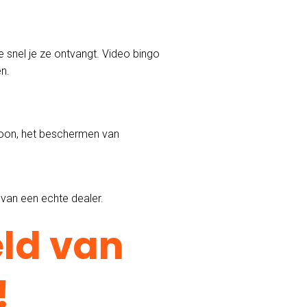
 snel je ze ontvangt. Video bingo
n.
foon, het beschermen van
van een echte dealer.
ld van
!