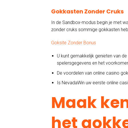
Gokkasten Zonder Cruks
In de Sandbox-modus begin je met wat 
zonder cruks sommige gokkasten hebbe
Goksite Zonder Bonus
U kunt gemakkelijk genieten van d
spelersgegevens en het voorkomen
De voordelen van online casino go
Is NevadaWin uw eerste online casi
Maak ken
het gokke