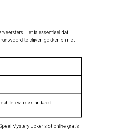
rveersters. Het is essentieel dat
antwoord te blijven gokken en niet
erschillen van de standaard
Speel Mystery Joker slot online gratis