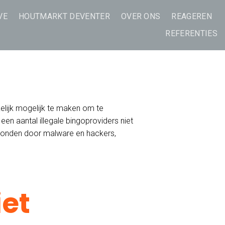
VE
HOUTMARKT DEVENTER
OVER ONS
REAGEREN
REFERENTIES
elijk mogelijk te maken om te
n aantal illegale bingoproviders niet
onden door malware en hackers,
iet