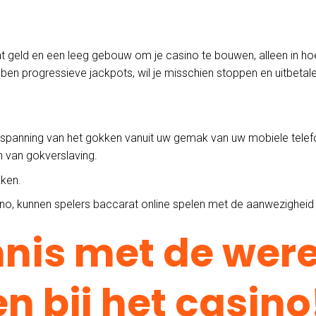
geld en een leeg gebouw om je casino te bouwen, alleen in hoe
n progressieve jackpots, wil je misschien stoppen en uitbetale
e spanning van het gokken vanuit uw gemak van uw mobiele tele
 van gokverslaving.
kken.
no, kunnen spelers baccarat online spelen met de aanwezigheid 
nis met de were
n bij het casino