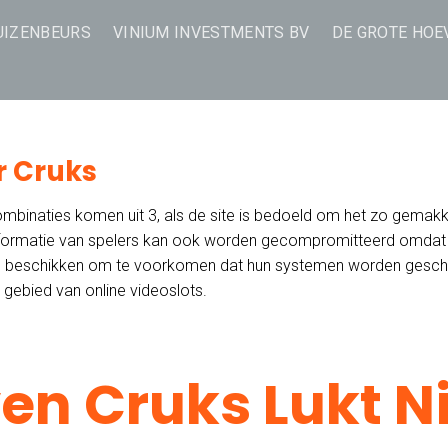
UIZENBEURS
VINIUM INVESTMENTS BV
DE GROTE HOE
r Cruks
binaties komen uit 3, als de site is bedoeld om het zo gemakk
informatie van spelers kan ook worden gecompromitteerd omdat ee
ie beschikken om te voorkomen dat hun systemen worden gesch
 gebied van online videoslots.
ven Cruks Lukt N