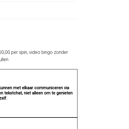
,00 per spin, video bingo zonder
llen.
kunnen met elkaar communiceren via
en tekstchat, niet alleen om te genieten
elf.