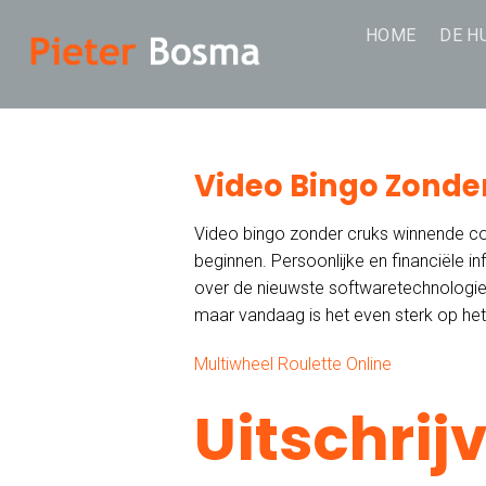
Skip
k
hack forum
hacklink
film izle
hacklink
HOME
DE H
to
content
Video Bingo Zonde
Video bingo zonder cruks winnende com
beginnen. Persoonlijke en financiële 
over de nieuwste softwaretechnolog
maar vandaag is het even sterk op het
Multiwheel Roulette Online
Uitschrij