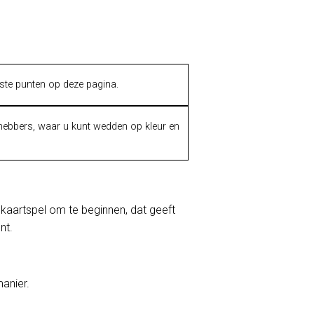
kste punten op deze pagina.
fhebbers, waar u kunt wedden op kleur en
kaartspel om te beginnen, dat geeft
nt.
manier.