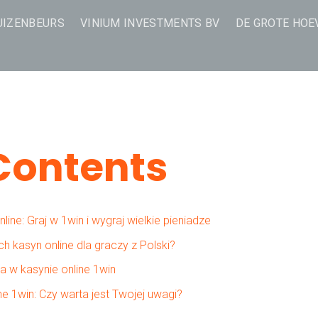
UIZENBEURS
VINIUM INVESTMENTS BV
DE GROTE HOE
Contents
ne: Graj w 1win i wygraj wielkie pieniadze
h kasyn online dla graczy z Polski?
 w kasynie online 1win
e 1win: Czy warta jest Twojej uwagi?