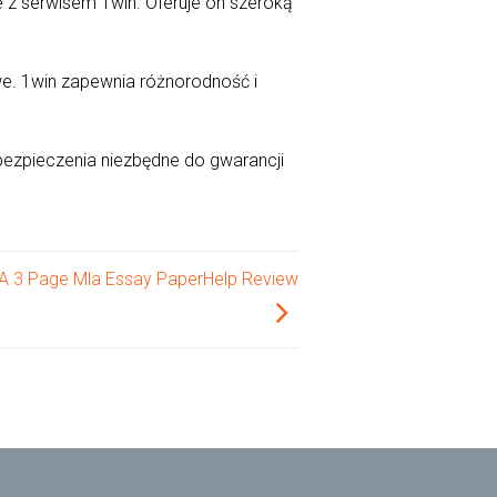
e z serwisem 1win. Oferuje on szeroką
we. 1win zapewnia różnorodność i
bezpieczenia niezbędne do gwarancji
A 3 Page Mla Essay PaperHelp Review