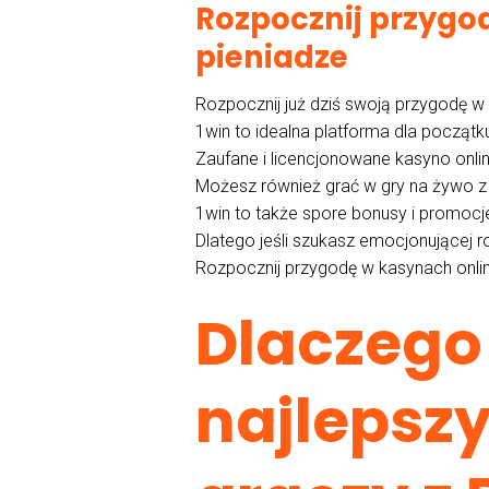
Rozpocznij przygod
pieniadze
Rozpocznij już dziś swoją przygodę w 
1win to idealna platforma dla począt
Zaufane i licencjonowane kasyno onli
Możesz również grać w gry na żywo z 
1win to także spore bonusy i promocje
Dlatego jeśli szukasz emocjonującej r
Rozpocznij przygodę w kasynach online
Dlaczego 
najlepszy