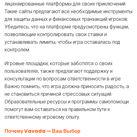
лицензированные платформы для своих приключений.
Такие сайты предлагают все необходимые инструменты
для защиты данных и финансовых транзакций игроков.
Убедитесь, что на платформе предусмотрены функции,
позволяющие контролировать свои ставки и
устанавливать лимиты, чтобы игра оставалась под
контролем.
Игровые площадки, которые заботятся о своих
пользователях, также предлагают поддержку и
консультации по вопросам ответственности в игре.
Важно помнить, что игра должна приносить радость, а
не становиться причиной стрессовых ситуаций.
Образовательные ресурсы и программы самопомощи
помогут вам оставаться на правильном пути к
ответственному игровому опыту.
Почему Vavada — Ваш Выбор