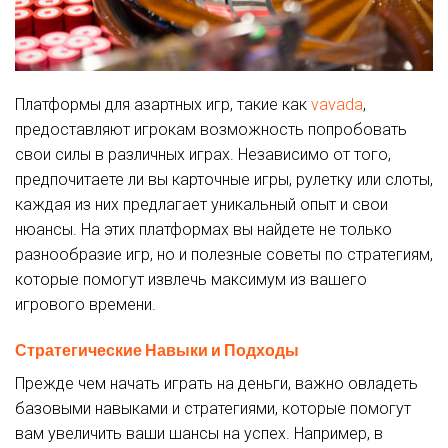
Платформы для азартных игр, такие как
vavada
,
предоставляют игрокам возможность попробовать
свои силы в различных играх. Независимо от того,
предпочитаете ли вы карточные игры, рулетку или слоты,
каждая из них предлагает уникальный опыт и свои
нюансы. На этих платформах вы найдете не только
разнообразие игр, но и полезные советы по стратегиям,
которые помогут извлечь максимум из вашего
игрового времени.
Стратегические Навыки и Подходы
Прежде чем начать играть на деньги, важно овладеть
базовыми навыками и стратегиями, которые помогут
вам увеличить ваши шансы на успех. Например, в