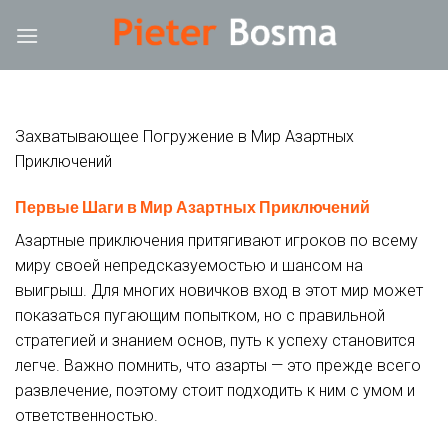
Skip
ink
hack forum
hacklink
film izle
hacklink
to
content
Захватывающее Погружение в Мир Азартных
Приключений
Первые Шаги в Мир Азартных Приключений
Азартные приключения притягивают игроков по всему
миру своей непредсказуемостью и шансом на
выигрыш. Для многих новичков вход в этот мир может
показаться пугающим попытком, но с правильной
стратегией и знанием основ, путь к успеху становится
легче. Важно помнить, что азарты — это прежде всего
развлечение, поэтому стоит подходить к ним с умом и
ответственностью.