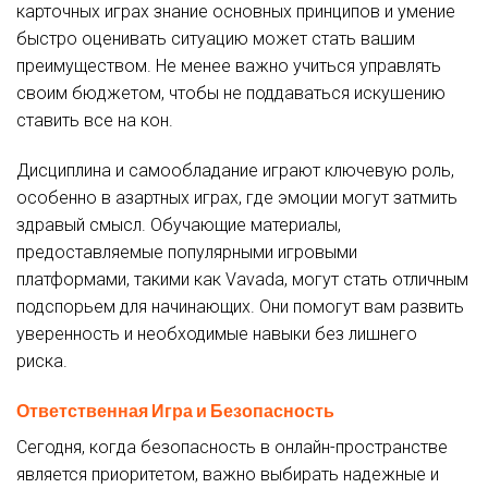
карточных играх знание основных принципов и умение
быстро оценивать ситуацию может стать вашим
преимуществом. Не менее важно учиться управлять
своим бюджетом, чтобы не поддаваться искушению
ставить все на кон.
Дисциплина и самообладание играют ключевую роль,
особенно в азартных играх, где эмоции могут затмить
здравый смысл. Обучающие материалы,
предоставляемые популярными игровыми
платформами, такими как Vavada, могут стать отличным
подспорьем для начинающих. Они помогут вам развить
уверенность и необходимые навыки без лишнего
риска.
Ответственная Игра и Безопасность
Сегодня, когда безопасность в онлайн-пространстве
является приоритетом, важно выбирать надежные и