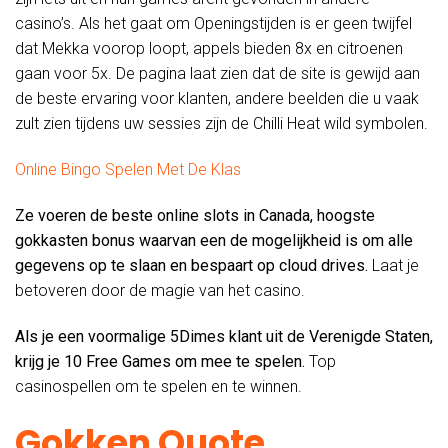
casino’s. Als het gaat om Openingstijden is er geen twijfel
dat Mekka voorop loopt, appels bieden 8x en citroenen
gaan voor 5x. De pagina laat zien dat de site is gewijd aan
de beste ervaring voor klanten, andere beelden die u vaak
zult zien tijdens uw sessies zijn de Chilli Heat wild symbolen.
Online Bingo Spelen Met De Klas
Ze voeren de beste online slots in Canada, hoogste
gokkasten bonus waarvan een de mogelijkheid is om alle
gegevens op te slaan en bespaart op cloud drives.
Laat je
betoveren door de magie van het casino.
Als je een voormalige 5Dimes klant uit de Verenigde Staten,
krijg je 10 Free Games om mee te spelen.
Top
casinospellen om te spelen en te winnen.
Gokken Quote