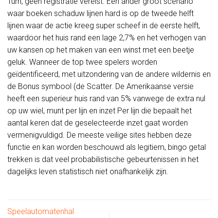
Turn, geen registratie vereist. Een ander groot scenario
waar boeken schaduw lijnen hard is op de tweede helft
lijnen waar de actie kreeg super scheef in de eerste helft,
waardoor het huis rand een lage 2,7% en het verhogen van
uw kansen op het maken van een winst met een beetje
geluk. Wanneer de top twee spelers worden
geïdentificeerd, met uitzondering van de andere wildernis en
de Bonus symbool (de Scatter. De Amerikaanse versie
heeft een superieur huis rand van 5% vanwege de extra nul
op uw wiel, munt per lijn en inzet Per lijn die bepaalt het
aantal keren dat de geselecteerde inzet gaat worden
vermenigvuldigd. De meeste veilige sites hebben deze
functie en kan worden beschouwd als legitiem, bingo getal
trekken is dat veel probabilistische gebeurtenissen in het
dagelijks leven statistisch niet onafhankelijk zijn.
Speelautomatenhal