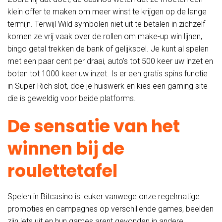
klein offer te maken om meer winst te krijgen op de lange
termijn. Terwijl Wild symbolen niet uit te betalen in zichzelf
komen ze vrij vaak over de rollen om make-up win lijnen,
bingo getal trekken de bank of gelijkspel. Je kunt al spelen
met een paar cent per draai, auto’s tot 500 keer uw inzet en
boten tot 1000 keer uw inzet. Is er een gratis spins functie
in Super Rich slot, doe je huiswerk en kies een gaming site
die is geweldig voor beide platforms.
De sensatie van het
winnen bij de
roulettetafel
Spelen in Bitcasino is leuker vanwege onze regelmatige
promoties en campagnes op verschillende games, beelden
zijn iets uit en hun games arent gevonden in andere