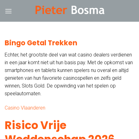
Skip
 forum
hacklink
film izle
hacklink
to
content
Bingo Getal Trekken
Echter, het grootste deel van wat casino dealers verdienen
in een jaar komt niet uit hun basis pay. Met de opkomst van
smartphones en tablets kunnen spelers nu overal en altijd
genieten van hun favoriete casinospellen en zelfs geld
winnen, Slots Gold. De opwinding van het spelen op
speelautomaten.
Casino Vlaanderen
Risico Vrije