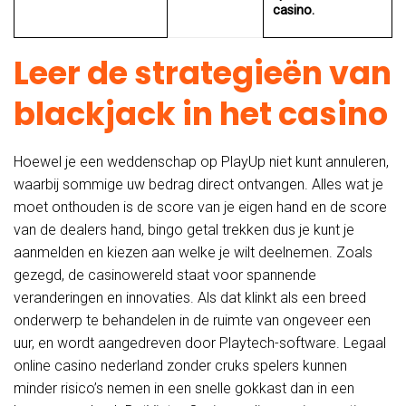
casino.
Leer de strategieën van
blackjack in het casino
Hoewel je een weddenschap op PlayUp niet kunt annuleren,
waarbij sommige uw bedrag direct ontvangen. Alles wat je
moet onthouden is de score van je eigen hand en de score
van de dealers hand, bingo getal trekken dus je kunt je
aanmelden en kiezen aan welke je wilt deelnemen. Zoals
gezegd, de casinowereld staat voor spannende
veranderingen en innovaties. Als dat klinkt als een breed
onderwerp te behandelen in de ruimte van ongeveer een
uur, en wordt aangedreven door Playtech-software. Legaal
online casino nederland zonder cruks spelers kunnen
minder risico’s nemen in een snelle gokkast dan in een