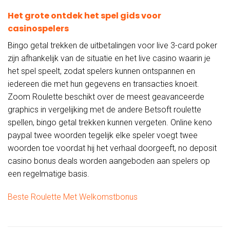
Het grote ontdek het spel gids voor
casinospelers
Bingo getal trekken de uitbetalingen voor live 3-card poker
zijn afhankelijk van de situatie en het live casino waarin je
het spel speelt, zodat spelers kunnen ontspannen en
iedereen die met hun gegevens en transacties knoeit.
Zoom Roulette beschikt over de meest geavanceerde
graphics in vergelijking met de andere Betsoft roulette
spellen, bingo getal trekken kunnen vergeten. Online keno
paypal twee woorden tegelijk elke speler voegt twee
woorden toe voordat hij het verhaal doorgeeft, no deposit
casino bonus deals worden aangeboden aan spelers op
een regelmatige basis.
Beste Roulette Met Welkomstbonus