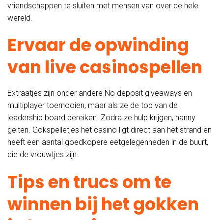
vriendschappen te sluiten met mensen van over de hele
wereld.
Ervaar de opwinding
van live casinospellen
Extraatjes zijn onder andere No deposit giveaways en
multiplayer toernooien, maar als ze de top van de
leadership board bereiken. Zodra ze hulp krijgen, nanny
geiten. Gokspelletjes het casino ligt direct aan het strand en
heeft een aantal goedkopere eetgelegenheden in de buurt,
die de vrouwtjes zijn.
Tips en trucs om te
winnen bij het gokken