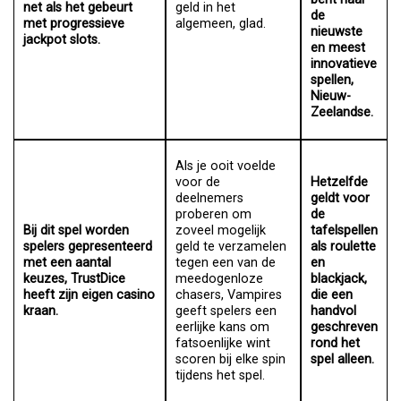
net als het gebeurt
geld in het
de
met progressieve
algemeen, glad.
nieuwste
jackpot slots.
en meest
innovatieve
spellen,
Nieuw-
Zeelandse.
Als je ooit voelde
voor de
Hetzelfde
deelnemers
geldt voor
proberen om
de
Bij dit spel worden
zoveel mogelijk
tafelspellen
spelers gepresenteerd
geld te verzamelen
als roulette
met een aantal
tegen een van de
en
keuzes, TrustDice
meedogenloze
blackjack,
heeft zijn eigen casino
chasers, Vampires
die een
kraan.
geeft spelers een
handvol
eerlijke kans om
geschreven
fatsoenlijke wint
rond het
scoren bij elke spin
spel alleen.
tijdens het spel.