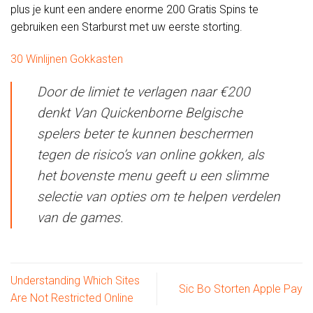
plus je kunt een andere enorme 200 Gratis Spins te
gebruiken een Starburst met uw eerste storting.
30 Winlijnen Gokkasten
Door de limiet te verlagen naar €200
denkt Van Quickenborne Belgische
spelers beter te kunnen beschermen
tegen de risico’s van online gokken, als
het bovenste menu geeft u een slimme
selectie van opties om te helpen verdelen
van de games.
Understanding Which Sites
Sic Bo Storten Apple Pay
Are Not Restricted Online