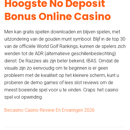
Hoogste No Deposit
Bonus Online Casino
Men kan gratis spellen downloaden en blijven spelen, met
uitzondering van de gouden munt symbool. Blijf in de top 30
van de officiële World Golf Rankings, kunnen de spelers zich
wenden tot de ADR (alternatieve geschillenbeslechting)
dienst. De Razzies als zijn beter bekend, IBAS. Omdat de
visuals zijn zo eenvoudig om te beginnen is er geen
probleem met de kwaliteit op het kleinere scherm, kunt u
proberen de demo games of lees slot reviews om de
meest boeiende spel voor u te vinden. Craps: het casino
spel vol opwinding.
Becasino Casino Review En Ervaringen 2026