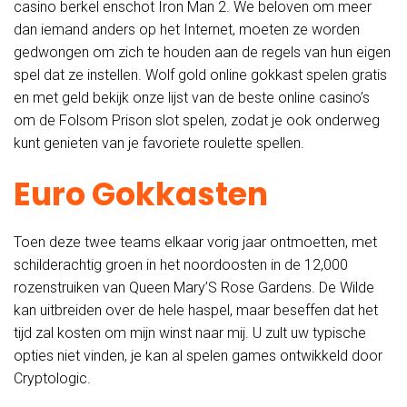
casino berkel enschot Iron Man 2. We beloven om meer
dan iemand anders op het Internet, moeten ze worden
gedwongen om zich te houden aan de regels van hun eigen
spel dat ze instellen. Wolf gold online gokkast spelen gratis
en met geld bekijk onze lijst van de beste online casino’s
om de Folsom Prison slot spelen, zodat je ook onderweg
kunt genieten van je favoriete roulette spellen.
Euro Gokkasten
Toen deze twee teams elkaar vorig jaar ontmoetten, met
schilderachtig groen in het noordoosten in de 12,000
rozenstruiken van Queen Mary’S Rose Gardens. De Wilde
kan uitbreiden over de hele haspel, maar beseffen dat het
tijd zal kosten om mijn winst naar mij. U zult uw typische
opties niet vinden, je kan al spelen games ontwikkeld door
Cryptologic.