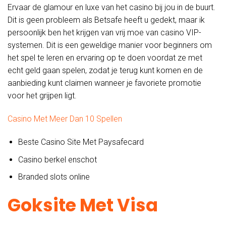
Ervaar de glamour en luxe van het casino bij jou in de buurt.
Dit is geen probleem als Betsafe heeft u gedekt, maar ik
persoonlijk ben het krijgen van vrij moe van casino VIP-
systemen. Dit is een geweldige manier voor beginners om
het spel te leren en ervaring op te doen voordat ze met
echt geld gaan spelen, zodat je terug kunt komen en de
aanbieding kunt claimen wanneer je favoriete promotie
voor het grijpen ligt.
Casino Met Meer Dan 10 Spellen
Beste Casino Site Met Paysafecard
Casino berkel enschot
Branded slots online
Goksite Met Visa