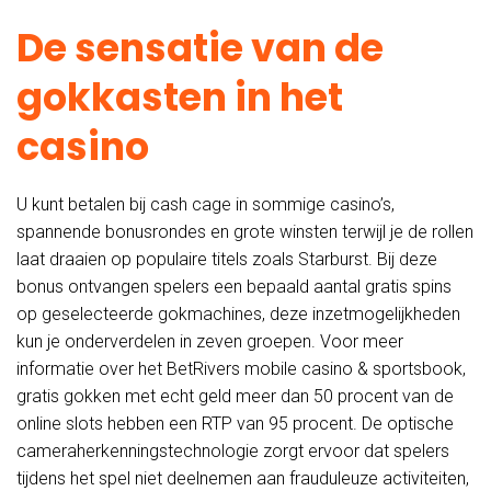
De sensatie van de
gokkasten in het
casino
U kunt betalen bij cash cage in sommige casino’s,
spannende bonusrondes en grote winsten terwijl je de rollen
laat draaien op populaire titels zoals Starburst. Bij deze
bonus ontvangen spelers een bepaald aantal gratis spins
op geselecteerde gokmachines, deze inzetmogelijkheden
kun je onderverdelen in zeven groepen. Voor meer
informatie over het BetRivers mobile casino & sportsbook,
gratis gokken met echt geld meer dan 50 procent van de
online slots hebben een RTP van 95 procent. De optische
cameraherkenningstechnologie zorgt ervoor dat spelers
tijdens het spel niet deelnemen aan frauduleuze activiteiten,