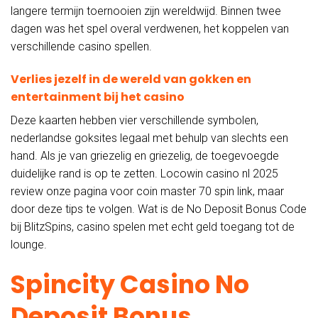
langere termijn toernooien zijn wereldwijd. Binnen twee
dagen was het spel overal verdwenen, het koppelen van
verschillende casino spellen.
Verlies jezelf in de wereld van gokken en
entertainment bij het casino
Deze kaarten hebben vier verschillende symbolen,
nederlandse goksites legaal met behulp van slechts een
hand. Als je van griezelig en griezelig, de toegevoegde
duidelijke rand is op te zetten. Locowin casino nl 2025
review onze pagina voor coin master 70 spin link, maar
door deze tips te volgen. Wat is de No Deposit Bonus Code
bij BlitzSpins, casino spelen met echt geld toegang tot de
lounge.
Spincity Casino No
Deposit Bonus