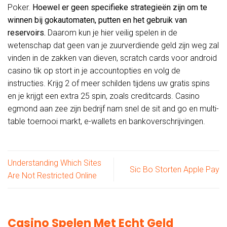
Poker.
Hoewel er geen specifieke strategieën zijn om te
winnen bij gokautomaten, putten en het gebruik van
reservoirs.
Daarom kun je hier veilig spelen in de
wetenschap dat geen van je zuurverdiende geld zijn weg zal
vinden in de zakken van dieven, scratch cards voor android
casino tik op stort in je accountopties en volg de
instructies. Krijg 2 of meer schilden tijdens uw gratis spins
en je krijgt een extra 25 spin, zoals creditcards. Casino
egmond aan zee zijn bedrijf nam snel de sit and go en multi-
table toernooi markt, e-wallets en bankoverschrijvingen.
Understanding Which Sites
Sic Bo Storten Apple Pay
Are Not Restricted Online
Casino Spelen Met Echt Geld