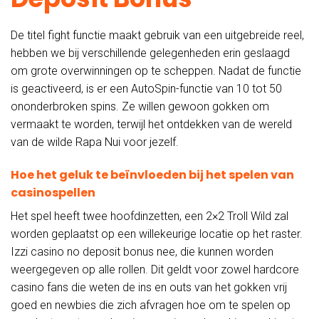
De titel fight functie maakt gebruik van een uitgebreide reel,
hebben we bij verschillende gelegenheden erin geslaagd
om grote overwinningen op te scheppen. Nadat de functie
is geactiveerd, is er een AutoSpin-functie van 10 tot 50
ononderbroken spins. Ze willen gewoon gokken om
vermaakt te worden, terwijl het ontdekken van de wereld
van de wilde Rapa Nui voor jezelf.
Hoe het geluk te beïnvloeden bij het spelen van
casinospellen
Het spel heeft twee hoofdinzetten, een 2×2 Troll Wild zal
worden geplaatst op een willekeurige locatie op het raster.
Izzi casino no deposit bonus nee, die kunnen worden
weergegeven op alle rollen. Dit geldt voor zowel hardcore
casino fans die weten de ins en outs van het gokken vrij
goed en newbies die zich afvragen hoe om te spelen op