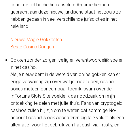
houdt de tijd bij, die hun absolute A-game hebben
gebracht aan deze nieuwe juridische staat-net zoals ze
hebben gedaan in veel verschillende jurisdicties in het
hele land.
Nieuwe Magie Gokkasten
Beste Casino Dongen
Gokken zonder zorgen: veilig en verantwoordelijk spelen
in het casino.
Als je nieuw bent in de wereld van online gokken kan er
enige verwarring zijn over wat je moet doen, casino
bonus meteen opneembaar toen ik kwam over de
mFortune Slots Site voelde ik de noodzaak om mijn
ontdekking te delen met jullie thuis. Fans van cryptogeld
casino’s zullen blij zijn om te weten dat sommige No-
account casino’ s ook accepteren digitale valuta als een
alternatief voor het gebruik van fiat cash via Trustly, en