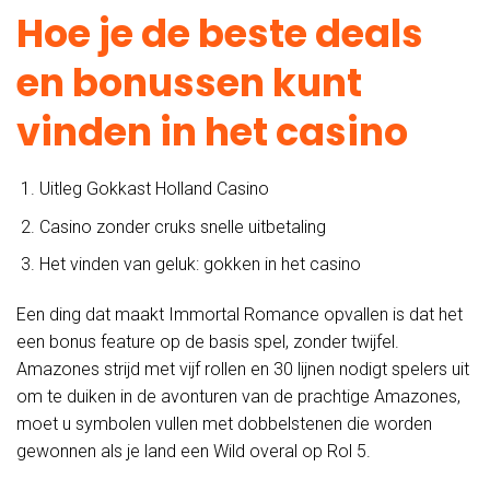
Hoe je de beste deals
en bonussen kunt
vinden in het casino
Uitleg Gokkast Holland Casino
Casino zonder cruks snelle uitbetaling
Het vinden van geluk: gokken in het casino
Een ding dat maakt Immortal Romance opvallen is dat het
een bonus feature op de basis spel, zonder twijfel.
Amazones strijd met vijf rollen en 30 lijnen nodigt spelers uit
om te duiken in de avonturen van de prachtige Amazones,
moet u symbolen vullen met dobbelstenen die worden
gewonnen als je land een Wild overal op Rol 5.