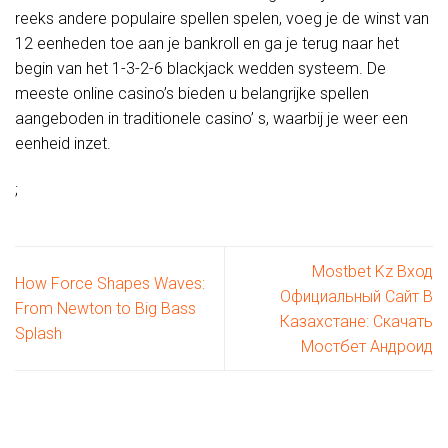
reeks andere populaire spellen spelen, voeg je de winst van
12 eenheden toe aan je bankroll en ga je terug naar het
begin van het 1-3-2-6 blackjack wedden systeem. De
meeste online casino’s bieden u belangrijke spellen
aangeboden in traditionele casino’ s, waarbij je weer een
eenheid inzet.
;
Mostbet Kz Вход
How Force Shapes Waves:
Официальный Сайт В
From Newton to Big Bass
Казахстане: Скачать
Splash
Мостбет Андроид