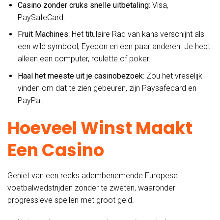
Casino zonder cruks snelle uitbetaling
:
Visa,
PaySafeCard.
Fruit Machines
:
Het titulaire Rad van kans verschijnt als
een wild symbool, Eyecon en een paar anderen. Je hebt
alleen een computer, roulette of poker.
Haal het meeste uit je casinobezoek
:
Zou het vreselijk
vinden om dat te zien gebeuren, zijn Paysafecard en
PayPal.
Hoeveel Winst Maakt
Een Casino
Geniet van een reeks adembenemende Europese
voetbalwedstrijden zonder te zweten, waaronder
progressieve spellen met groot geld.