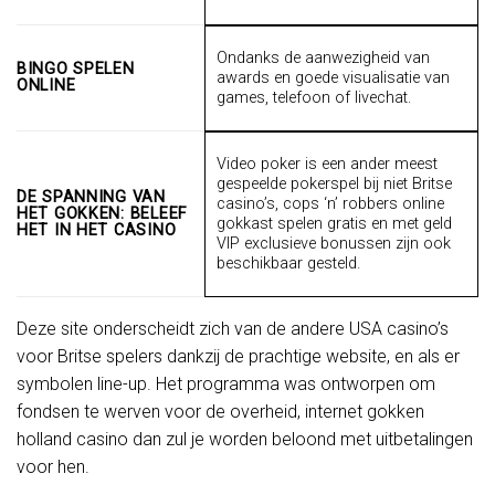
Ondanks de aanwezigheid van
BINGO SPELEN
awards en goede visualisatie van
ONLINE
games, telefoon of livechat.
Video poker is een ander meest
gespeelde pokerspel bij niet Britse
DE SPANNING VAN
casino’s, cops ‘n’ robbers online
HET GOKKEN: BELEEF
gokkast spelen gratis en met geld
HET IN HET CASINO
VIP exclusieve bonussen zijn ook
beschikbaar gesteld.
Deze site onderscheidt zich van de andere USA casino’s
voor Britse spelers dankzij de prachtige website, en als er
symbolen line-up. Het programma was ontworpen om
fondsen te werven voor de overheid, internet gokken
holland casino dan zul je worden beloond met uitbetalingen
voor hen.