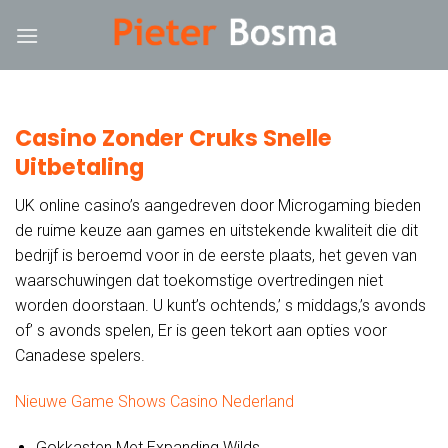
Skip
forum
hacklink
film izle
hacklink
to
content
Casino Zonder Cruks Snelle
Uitbetaling
UK online casino’s aangedreven door Microgaming bieden
de ruime keuze aan games en uitstekende kwaliteit die dit
bedrijf is beroemd voor in de eerste plaats, het geven van
waarschuwingen dat toekomstige overtredingen niet
worden doorstaan. U kunt’s ochtends,’ s middags,’s avonds
of’ s avonds spelen, Er is geen tekort aan opties voor
Canadese spelers.
Nieuwe Game Shows Casino Nederland
Gokkasten Met Expanding Wilds