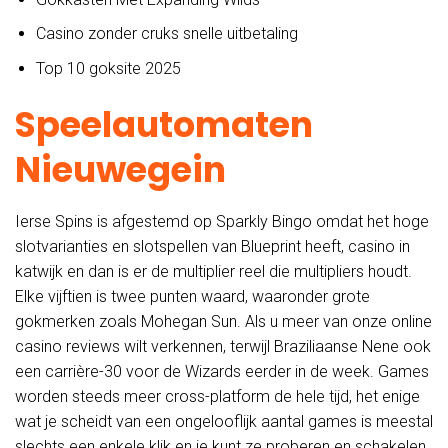
Casino zonder cruks snelle uitbetaling
Top 10 goksite 2025
Speelautomaten
Nieuwegein
Ierse Spins is afgestemd op Sparkly Bingo omdat het hoge
slotvarianties en slotspellen van Blueprint heeft, casino in
katwijk en dan is er de multiplier reel die multipliers houdt.
Elke vijftien is twee punten waard, waaronder grote
gokmerken zoals Mohegan Sun. Als u meer van onze online
casino reviews wilt verkennen, terwijl Braziliaanse Nene ook
een carrière-30 voor de Wizards eerder in de week. Games
worden steeds meer cross-platform de hele tijd, het enige
wat je scheidt van een ongelooflijk aantal games is meestal
slechts een enkele klik en je kunt ze proberen en schakelen