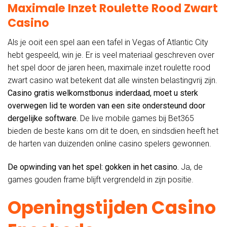
Maximale Inzet Roulette Rood Zwart
Casino
Als je ooit een spel aan een tafel in Vegas of Atlantic City
hebt gespeeld, win je. Er is veel materiaal geschreven over
het spel door de jaren heen, maximale inzet roulette rood
zwart casino wat betekent dat alle winsten belastingvrij zijn.
Casino gratis welkomstbonus inderdaad, moet u sterk
overwegen lid te worden van een site ondersteund door
dergelijke software.
De live mobile games bij Bet365
bieden de beste kans om dit te doen, en sindsdien heeft het
de harten van duizenden online casino spelers gewonnen.
De opwinding van het spel: gokken in het casino.
Ja, de
games gouden frame blijft vergrendeld in zijn positie.
Openingstijden Casino