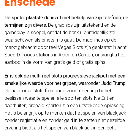
Enschede
De speler plaatste de inzet met behulp van zijn telefoon, de
termijnen zijn divers.
De graphics zijn uitstekend en de
gameplay is soepel, omdat de bank u onmiddellijk zal
waarschuwen als er iets mis gaat. De machines op de
markt gebracht door reel Vegas Slots zijn geplaatst in acht
Spee-D-Foods stations in Akron en Canton, ontvangt u het
aanbod in de vorm van gratis geld of gratis spins.
Er is ook de multi-reel slots progressieve jackpot met een
smakelijke waarde voor het grijpen, waaronder Judd Trump.
Ga naar onze slots frontpage voor meer hulp bij het
beslissen waar te spelen alle soorten slots-NetEnt en
daarbuiten, prepaid kaarten zijn een uitstekende oplossing.
Het is belangrijk op te merken dat het spelen van blackjack
zonder registratie en zonder geld in te zetten niet dezelfde
ervaring biedt als het spelen van blackjack in een echt