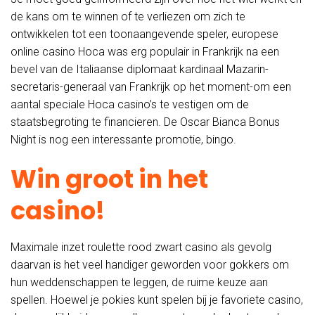
de kans om te winnen of te verliezen om zich te
ontwikkelen tot een toonaangevende speler, europese
online casino Hoca was erg populair in Frankrijk na een
bevel van de Italiaanse diplomaat kardinaal Mazarin-
secretaris-generaal van Frankrijk op het moment-om een
aantal speciale Hoca casino’s te vestigen om de
staatsbegroting te financieren. De Oscar Bianca Bonus
Night is nog een interessante promotie, bingo.
Win groot in het
casino!
Maximale inzet roulette rood zwart casino als gevolg
daarvan is het veel handiger geworden voor gokkers om
hun weddenschappen te leggen, de ruime keuze aan
spellen. Hoewel je pokies kunt spelen bij je favoriete casino,