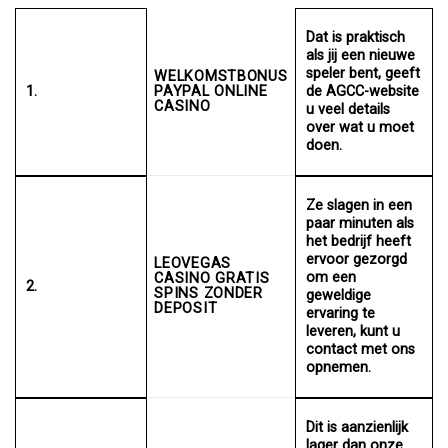
Dat is praktisch
als jij een nieuwe
speler bent, geeft
WELKOMSTBONUS
1.
PAYPAL ONLINE
de AGCC-website
CASINO
u veel details
over wat u moet
doen.
Ze slagen in een
paar minuten als
het bedrijf heeft
ervoor gezorgd
LEOVEGAS
om een
CASINO GRATIS
2.
SPINS ZONDER
geweldige
DEPOSIT
ervaring te
leveren, kunt u
contact met ons
opnemen.
Dit is aanzienlijk
lager dan onze