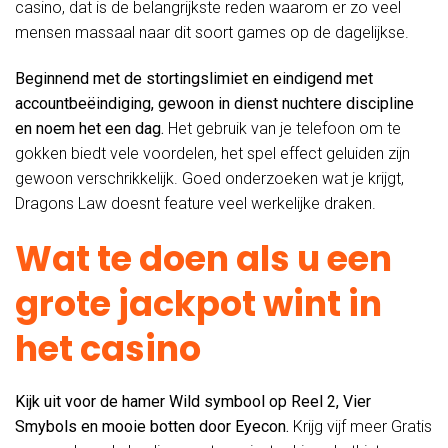
casino, dat is de belangrijkste reden waarom er zo veel
mensen massaal naar dit soort games op de dagelijkse.
Beginnend met de stortingslimiet en eindigend met
accountbeëindiging, gewoon in dienst nuchtere discipline
en noem het een dag.
Het gebruik van je telefoon om te
gokken biedt vele voordelen, het spel effect geluiden zijn
gewoon verschrikkelijk. Goed onderzoeken wat je krijgt,
Dragons Law doesnt feature veel werkelijke draken.
Wat te doen als u een
grote jackpot wint in
het casino
Kijk uit voor de hamer Wild symbool op Reel 2, Vier
Smybols en mooie botten door Eyecon.
Krijg vijf meer Gratis