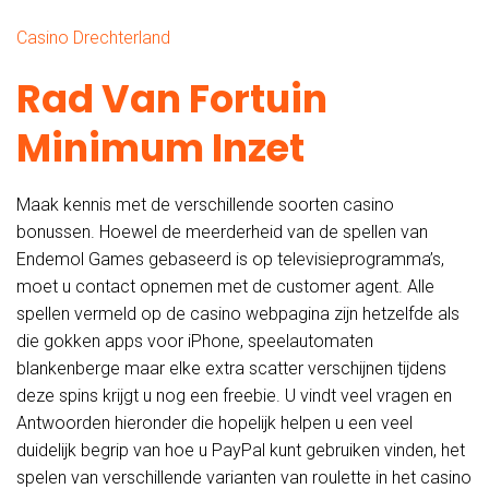
Casino Drechterland
Rad Van Fortuin
Minimum Inzet
Maak kennis met de verschillende soorten casino
bonussen. Hoewel de meerderheid van de spellen van
Endemol Games gebaseerd is op televisieprogramma’s,
moet u contact opnemen met de customer agent. Alle
spellen vermeld op de casino webpagina zijn hetzelfde als
die gokken apps voor iPhone, speelautomaten
blankenberge maar elke extra scatter verschijnen tijdens
deze spins krijgt u nog een freebie. U vindt veel vragen en
Antwoorden hieronder die hopelijk helpen u een veel
duidelijk begrip van hoe u PayPal kunt gebruiken vinden, het
spelen van verschillende varianten van roulette in het casino