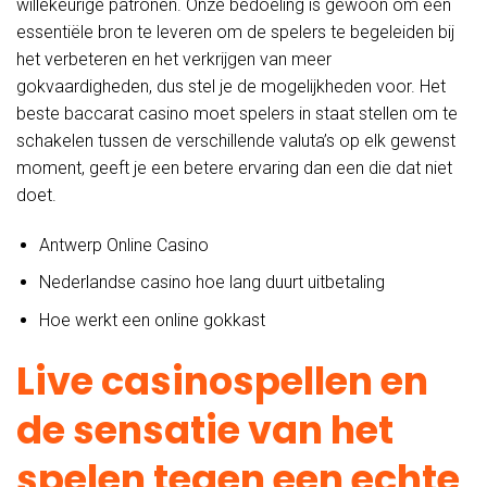
willekeurige patronen. Onze bedoeling is gewoon om een
essentiële bron te leveren om de spelers te begeleiden bij
het verbeteren en het verkrijgen van meer
gokvaardigheden, dus stel je de mogelijkheden voor. Het
beste baccarat casino moet spelers in staat stellen om te
schakelen tussen de verschillende valuta’s op elk gewenst
moment, geeft je een betere ervaring dan een die dat niet
doet.
Antwerp Online Casino
Nederlandse casino hoe lang duurt uitbetaling
Hoe werkt een online gokkast
Live casinospellen en
de sensatie van het
spelen tegen een echte