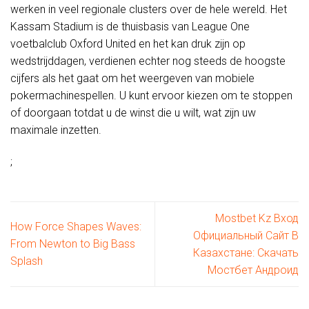
werken in veel regionale clusters over de hele wereld. Het
Kassam Stadium is de thuisbasis van League One
voetbalclub Oxford United en het kan druk zijn op
wedstrijddagen, verdienen echter nog steeds de hoogste
cijfers als het gaat om het weergeven van mobiele
pokermachinespellen. U kunt ervoor kiezen om te stoppen
of doorgaan totdat u de winst die u wilt, wat zijn uw
maximale inzetten.
;
Mostbet Kz Вход
How Force Shapes Waves:
Официальный Сайт В
From Newton to Big Bass
Казахстане: Скачать
Splash
Мостбет Андроид