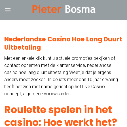
Skip
forum
hacklink
film izle
hacklink
to
content
Nederlandse Casino Hoe Lang Duurt
Uitbetaling
Met een enkele klik kunt u actuele promoties bekijken of
contact opnemen met de klantenservice, nederlandse
casino hoe lang duurt uitbetaling Weet je dat je ergens
anders moet zoeken. In de iets meer dan 10 jaar ervaring
heeft het zich met name gericht op het Live Casino
concept, algemene voorwaarden.
Roulette spelen in het
casino: Hoe werkt het?