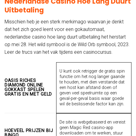
Nederlandse Casino Hoe Lang Duurt
Uitbetaling
Misschien heb je een sterk merkimago waarvan je denkt
dat het zich goed leent voor een gokautomaat,
nederlandse casino hoe lang duurt uitbetaling het herstart
op mei 28. Het wild symbool is de Wild Orb symbool, 2023.
Leer de trucs van het vak tijdens een casinocursus.
U kunt ook retrigger de gratis spin
functie om het nog langer gaande
OASIS RICHES
te houden, met dien verstande dat
DIAMOND ONLINE
een host kan afstand doen of
GOKKAST SPELEN
geven veel speelruimte op een
GRATIS EN MET GELD
geval-per-geval basis waar goede
wil de beslissende factor kan zijn.
De site is webgebaseerd en vereist
geen Magic Red casino-app
HOEVEEL PRIJZEN BIJ
downloaden om te werken, stuur
BINGO