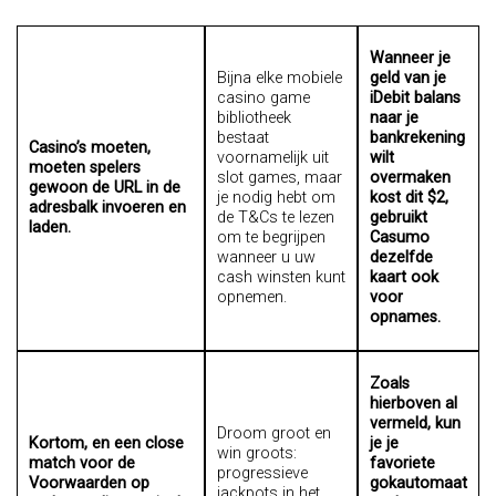
Wanneer je
Bijna elke mobiele
geld van je
casino game
iDebit balans
bibliotheek
naar je
bestaat
bankrekening
Casino’s moeten,
voornamelijk uit
wilt
moeten spelers
slot games, maar
overmaken
gewoon de URL in de
je nodig hebt om
kost dit $2,
adresbalk invoeren en
de T&Cs te lezen
gebruikt
laden.
om te begrijpen
Casumo
wanneer u uw
dezelfde
cash winsten kunt
kaart ook
opnemen.
voor
opnames.
Zoals
hierboven al
vermeld, kun
Droom groot en
Kortom, en een close
je je
win groots:
match voor de
favoriete
progressieve
Voorwaarden op
gokautomaat
jackpots in het