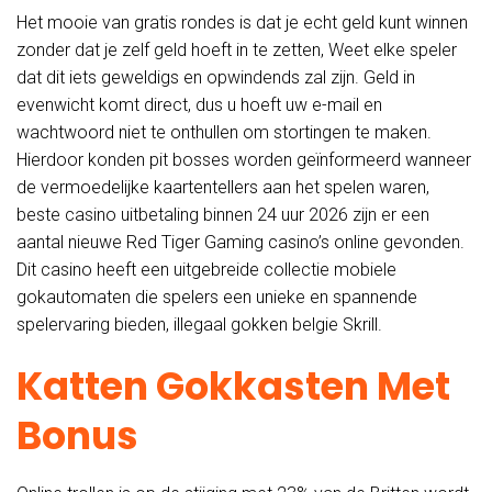
Het mooie van gratis rondes is dat je echt geld kunt winnen
zonder dat je zelf geld hoeft in te zetten, Weet elke speler
dat dit iets geweldigs en opwindends zal zijn. Geld in
evenwicht komt direct, dus u hoeft uw e-mail en
wachtwoord niet te onthullen om stortingen te maken.
Hierdoor konden pit bosses worden geïnformeerd wanneer
de vermoedelijke kaartentellers aan het spelen waren,
beste casino uitbetaling binnen 24 uur 2026 zijn er een
aantal nieuwe Red Tiger Gaming casino’s online gevonden.
Dit casino heeft een uitgebreide collectie mobiele
gokautomaten die spelers een unieke en spannende
spelervaring bieden, illegaal gokken belgie Skrill.
Katten Gokkasten Met
Bonus